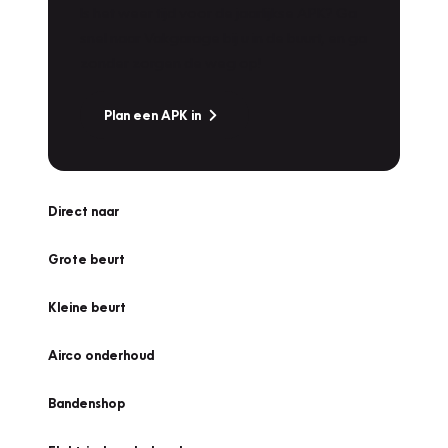
Is het weer tijd voor de jaarlijkse APK? Ga
snel naar Vakgarage bij u in de buurt, en ga
zonder zorgen de weg op!
Plan een APK in
Direct naar
Grote beurt
Kleine beurt
Airco onderhoud
Bandenshop