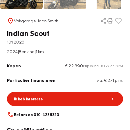
Vakgarage Jaco Smith
Indian Scout
101 2025
2024
|
Benzine
|
1 km
Kopen
€ 22.390
Prijs is incl. BTW en BPM
Particulier financieren
v.a. € 271 p.m.
Ik heb interesse
Bel ons op 010-4286320