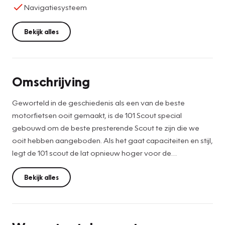
Navigatiesysteem
Bekijk alles
Omschrijving
Geworteld in de geschiedenis als een van de beste
motorfietsen ooit gemaakt, is de 101 Scout special
gebouwd om de beste presterende Scout te zijn die we
ooit hebben aangeboden. Als het gaat capaciteiten en stijl,
legt de 101 scout de lat opnieuw hoger voor de
Amerikaanse V-Twin-cruisers.
Bekijk alles
ABS, rijmodi, USB-laad-/data-aansluiting, cruise control,
traction control, sleutelloos starten.