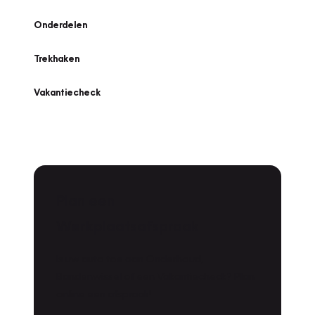
Onderdelen
Trekhaken
Vakantiecheck
Plan een
Werkplaatsafspraak
Is uw auto toe aan Onderhoud,
Bandenwissel of een Vakantiecheck? Plan
online een afspraak!