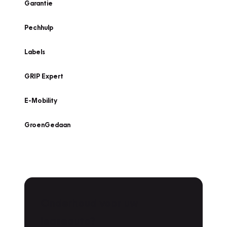
Garantie
Pechhulp
Labels
GRIP Expert
E-Mobility
GroenGedaan
Onderhoud voor uw
leaseauto?