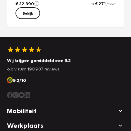
• Fiscaal voordeel op alle nieuwe modellen en occasions
€ 22.390
€ 271
of
/mnd
Vraag aan uw accountant of het fiscaal voordelig is als u
Bekijk
voor het einde van dit jaar een Indian Motorcycle
aanschaft.
Wij krijgen gemiddeld een 9.2
o.b.v. ruim 190.987 reviews
9.2/10
Mobiliteit
Werkplaats