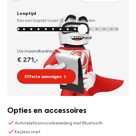
Looptijd
Kies een looptijd tussen
12
en
180
maanden
120
mnd
Uw maandbedrag:
€ 271
,-
Offerte aanvragen
Opties en accessoires
Autotelefoonvoorbereiding met Bluetooth
Keyless start