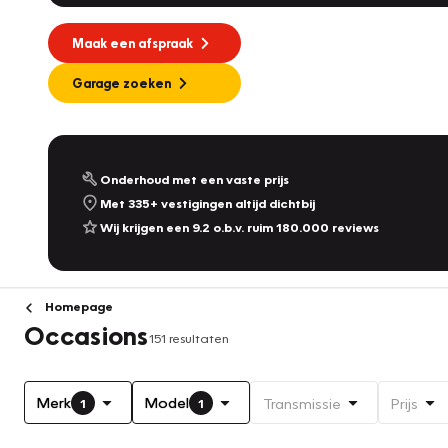
Maak een afspraak
Garage zoeken
Onderhoud met een vaste prijs
Met 335+ vestigingen altijd dichtbij
Wij krijgen een 9.2 o.b.v. ruim 180.000 reviews
Homepage
Occasions
151 resultaten
Merk
Model
Transmissie
Prijs
1
1