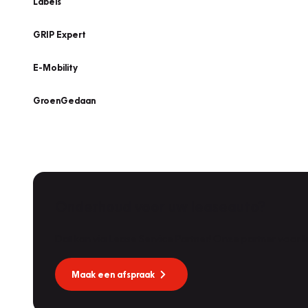
Labels
GRIP Expert
E-Mobility
GroenGedaan
Onderhoud voor uw leaseauto?
Dat kan via Lease Service Partner! Onze partner voor
Maak een afspraak