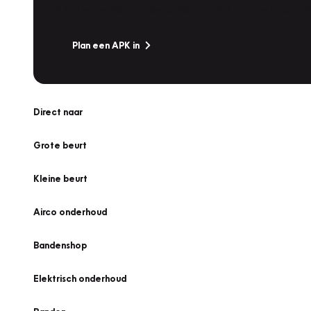
Is het weer tijd voor de jaarlijkse APK? Ga snel naar V
Plan een APK in
Direct naar
Grote beurt
Kleine beurt
Airco onderhoud
Bandenshop
Elektrisch onderhoud