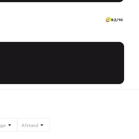
9.2/10
rge
Afstand