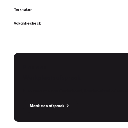
Trekhaken
Vakantiecheck
Plan een
Werkplaatsafspraak
Is uw auto toe aan Onderhoud, Bandenwissel of een Va
Maak een afspraak