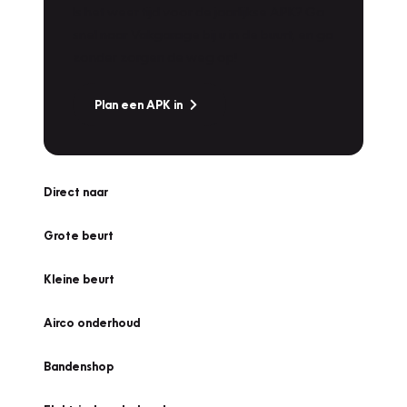
Is het weer tijd voor de jaarlijkse APK? Ga
snel naar Vakgarage bij u in de buurt, en ga
zonder zorgen de weg op!
Plan een APK in
Direct naar
Grote beurt
Kleine beurt
Airco onderhoud
Bandenshop