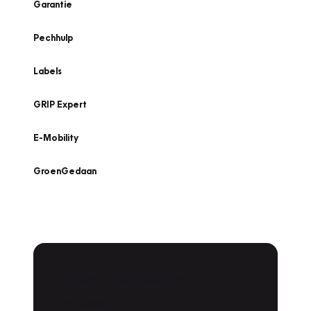
Garantie
Pechhulp
Labels
GRIP Expert
E-Mobility
GroenGedaan
Onderhoud voor uw
leaseauto?