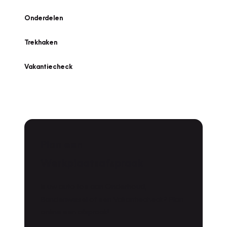
Onderdelen
Trekhaken
Vakantiecheck
Plan een
Werkplaatsafspraak
Is uw auto toe aan Onderhoud,
Bandenwissel of een Vakantiecheck? Plan
online een afspraak!