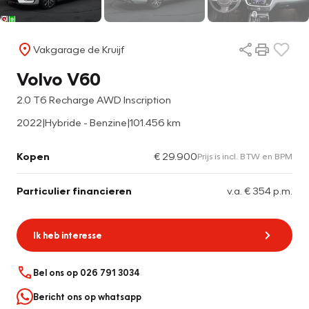
Vakgarage de Kruijf
Volvo V60
2.0 T6 Recharge AWD Inscription
2022
|
Hybride - Benzine
|
101.456 km
Kopen
€ 29.900
Prijs is incl. BTW en BPM
Particulier financieren
v.a. € 354 p.m.
Ik heb interesse
Bel ons op 026 791 3034
Bericht ons op whatsapp