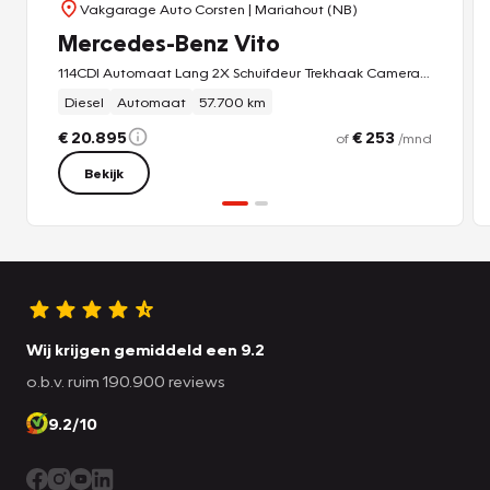
Vakgarage Auto Corsten
| Mariahout (NB)
Mercedes-Benz Vito
114CDI Automaat Lang 2X Schuifdeur Trekhaak Camera Euro 6 Navi Airco Imperiaal Cruise Control Pdc
Diesel
Automaat
57.700 km
€ 20.895
€ 253
of
/mnd
Bekijk
Wij krijgen gemiddeld een 9.2
o.b.v. ruim 190.900 reviews
9.2/10