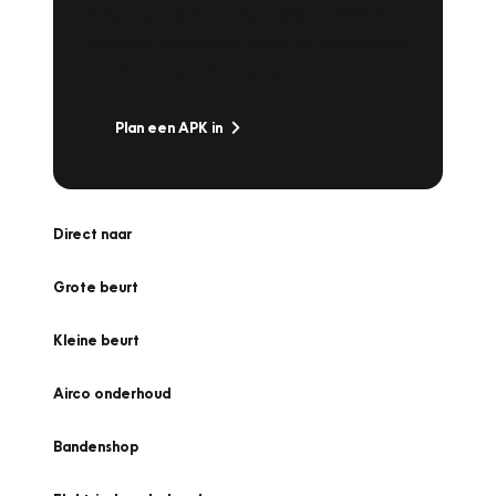
Is het weer tijd voor de jaarlijkse APK? Ga
snel naar Vakgarage bij u in de buurt, en ga
zonder zorgen de weg op!
Plan een APK in
Direct naar
Grote beurt
Kleine beurt
Airco onderhoud
Bandenshop