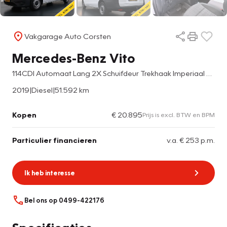
Vakgarage Auto Corsten
Mercedes-Benz Vito
114CDI Automaat Lang 2X Schuifdeur Trekhaak Imperiaal Navi Camera Cruise Control Airco Bluetooth Pdc
2019
|
Diesel
|
51.592 km
Kopen
€ 20.895
Prijs is excl. BTW en BPM
Particulier financieren
v.a. € 253 p.m.
Ik heb interesse
Bel ons op 0499-422176