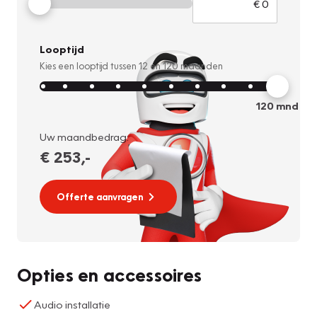
Looptijd
Kies een looptijd tussen
12
en
120
maanden
120
mnd
Uw maandbedrag:
€ 253
,-
Offerte aanvragen
Opties en accessoires
Audio installatie