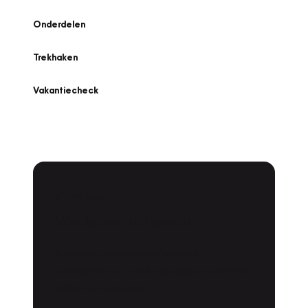
Onderdelen
Trekhaken
Vakantiecheck
Plan een
Werkplaatsafspraak
Is uw auto toe aan Onderhoud,
Bandenwissel of een Vakantiecheck? Plan
online een afspraak!