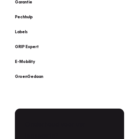
Garantie
Pechhulp
Labels
GRIP Expert
E-Mobility
GroenGedaan
Onderhoud voor uw
leaseauto?