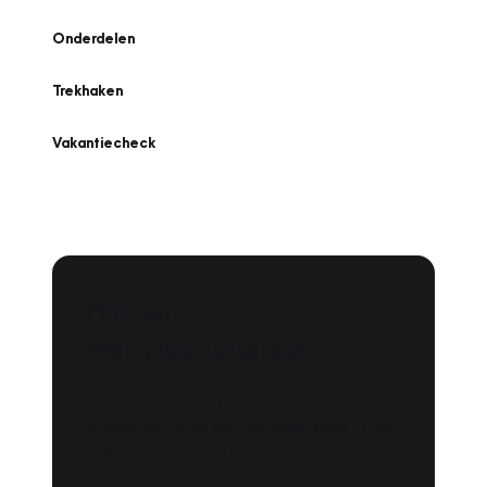
Onderdelen
Trekhaken
Vakantiecheck
Plan een
Werkplaatsafspraak
Is uw auto toe aan Onderhoud,
Bandenwissel of een Vakantiecheck? Plan
online een afspraak!