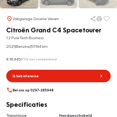
Vakgarage Groene Venen
Citroën Grand C4 Spacetourer
1.2 PureTech Business
2021
|
Benzine
|
51.194 km
€ 18.445
BTW niet verrekenbaar
Ik heb interesse
Bel ons op 0297-285948
Specificaties
Transmissie
Handgeschakeld