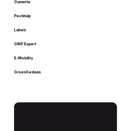
Garantie
Pechhulp
Labels
GRIP Expert
E-Mobility
GroenGedaan
Onderhoud voor uw
leaseauto?