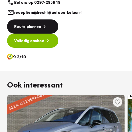
Bel ons op 0297-285948
Ronde Venen! Aan eventuele druk en zetfouten worden
receptiemijdrecht@autoberkelaar.nl
geen rechten ontleend.
Route plannen
Volledig aanbod
9.3/10
Ook interessant