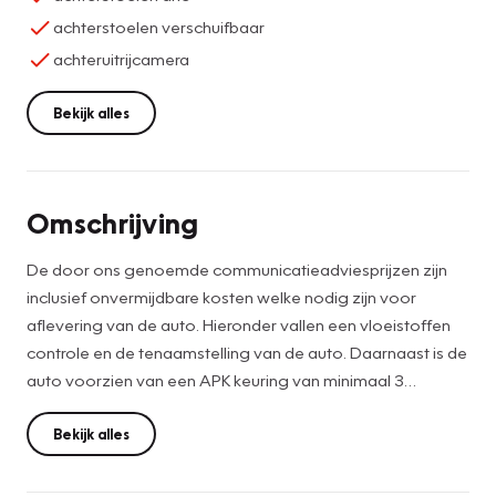
achterstoelen verschuifbaar
achteruitrijcamera
Bekijk alles
Omschrijving
De door ons genoemde communicatieadviesprijzen zijn
inclusief onvermijdbare kosten welke nodig zijn voor
aflevering van de auto. Hieronder vallen een vloeistoffen
controle en de tenaamstelling van de auto. Daarnaast is de
auto voorzien van een APK keuring van minimaal 3
maanden. Het optionele Berkelaar Zekerheidspakket is
altijd de keuze van de consument en kan desgewenst
Bekijk alles
tegen meerprijs geleverd worden. Wilt u deze auto van
dichtbij bekijken en ervaren hoe hij rijdt? Wij ontvangen u