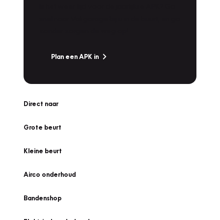
Is het weer tijd voor de jaarlijkse APK? Ga
snel naar Vakgarage bij u in de buurt, en ga
zonder zorgen de weg op!
Plan een APK in
Direct naar
Grote beurt
Kleine beurt
Airco onderhoud
Bandenshop