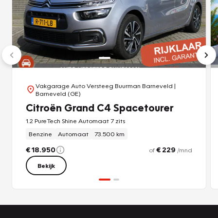
Vakgarage Auto Versteeg Buurman Barneveld
|
Barneveld (GE)
Citroën Grand C4 Spacetourer
1.2 PureTech Shine Automaat 7 zits
Benzine
Automaat
73.500 km
€ 18.950
€ 229
of
/mnd
Bekijk