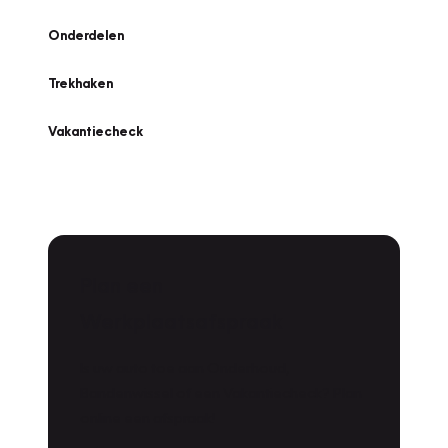
Onderdelen
Trekhaken
Vakantiecheck
Plan een
Werkplaatsafspraak
Is uw auto toe aan Onderhoud,
Bandenwissel of een Vakantiecheck? Plan
online een afspraak!