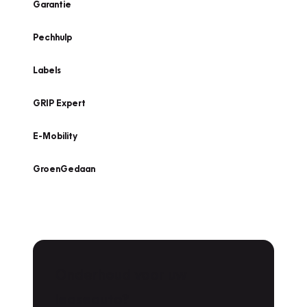
Garantie
Pechhulp
Labels
GRIP Expert
E-Mobility
GroenGedaan
Onderhoud voor uw
leaseauto?