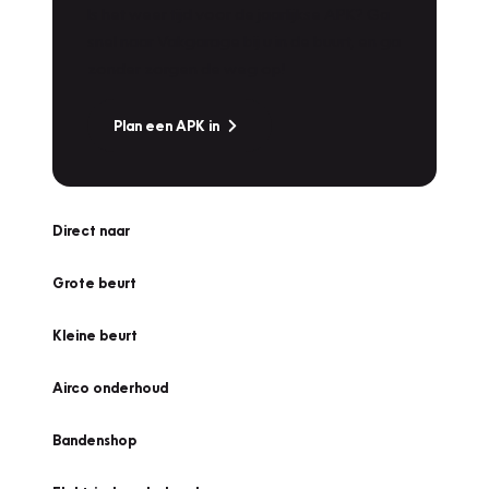
Is het weer tijd voor de jaarlijkse APK? Ga
snel naar Vakgarage bij u in de buurt, en ga
zonder zorgen de weg op!
Plan een APK in
Direct naar
Grote beurt
Kleine beurt
Airco onderhoud
Bandenshop