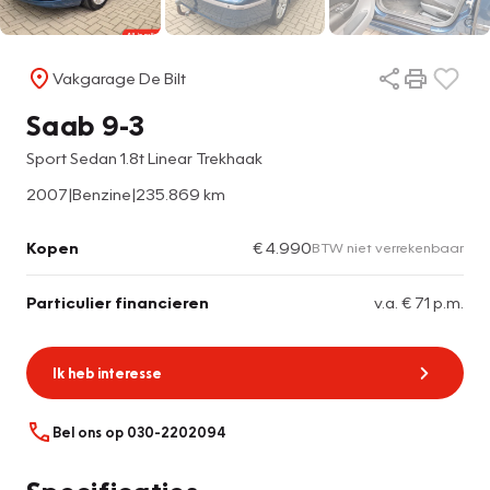
Vakgarage De Bilt
Saab 9-3
Sport Sedan 1.8t Linear Trekhaak
2007
|
Benzine
|
235.869 km
Kopen
€ 4.990
BTW niet verrekenbaar
Particulier financieren
v.a. € 71 p.m.
Ik heb interesse
Bel ons op 030-2202094