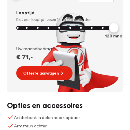
Looptijd
Kies een looptijd tussen
12
en
120
maanden
120
mnd
Uw maandbedrag:
€ 71
,-
Offerte aanvragen
Opties en accessoires
Achterbank in delen neerklapbaar
Armsteun achter