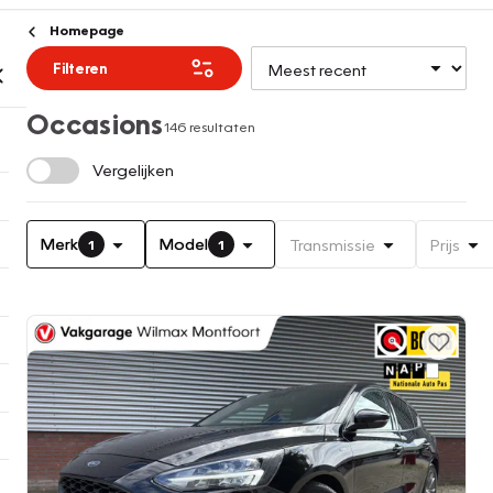
Homepage
Filteren
Occasions
146 resultaten
Vergelijken
Merk
Model
Transmissie
Prijs
1
1