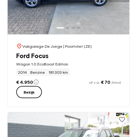
Vakgarage De Jonge
| Poortvliet (ZE)
Ford Focus
Wagon 1.0 EcoBoost Edition
2014
Benzine
181.303 km
€ 4.950
€ 70
of v.a.
/mnd
Bekijk