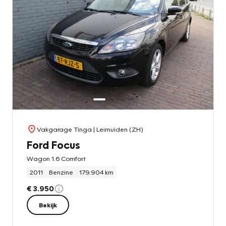
Vakgarage Tinga
| Leimuiden (ZH)
Ford Focus
Wagon 1.6 Comfort
2011
Benzine
179.904 km
€ 3.950
Bekijk