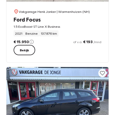
Vakgarage Henk Jonker
| Warmenhuizen (NH)
Ford Focus
1.5 EcoBoost ST Line X Business
2021
Benzine
137.876 km
€ 15.950
€ 193
of v.a.
/mnd
Bekijk