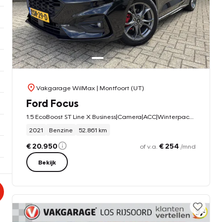
Vakgarage WilMax
| Montfoort (UT)
Ford Focus
1.5 EcoBoost ST Line X Business|Camera|ACC|Winterpack|LED|Carplay|Automaat|
2021
Benzine
52.861 km
€ 20.950
€ 254
of v.a.
/mnd
Bekijk