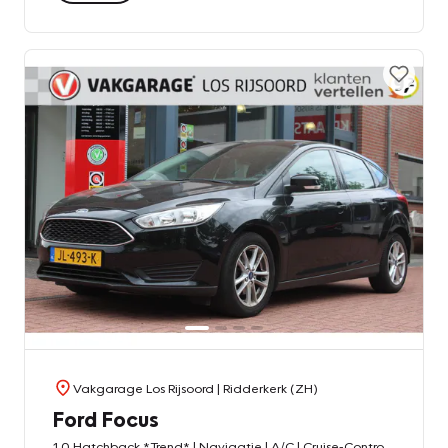
Vakgarage Los Rijsoord
| Ridderkerk (ZH)
Ford Focus
1.0 Hatchback *Trend* | Navigatie | A/C | Cruise-Control | PDC |