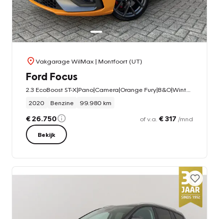
Vakgarage WilMax
| Montfoort (UT)
Ford Focus
2.3 EcoBoost ST-X|Pano|Camera|Orange Fury|B&O|Winterpack|BLIS|
2020
Benzine
99.980 km
€ 26.750
€ 317
of v.a.
/mnd
Bekijk