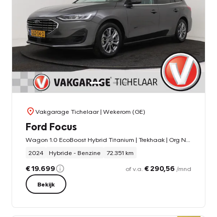
Vakgarage Tichelaar
| Wekerom (GE)
Ford Focus
Wagon 1.0 EcoBoost Hybrid Titanium | Trekhaak | Org NL | CarPlay | Cruise Control | Climate Control | PDC | Navigatie |
2024
Hybride - Benzine
72.351 km
€ 19.699
€ 290,56
of v.a.
/mnd
Bekijk