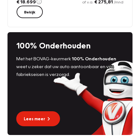
€ 18.699
€ 275,81
of v.a.
/mnd
Bekijk
100% Onderhouden
Met het BOVAG-keurmerk
100% Onderhouden
weet u zeker dat uw auto aantoonbaar en volgens
fabriekseisen is verzorgd.
Lees meer