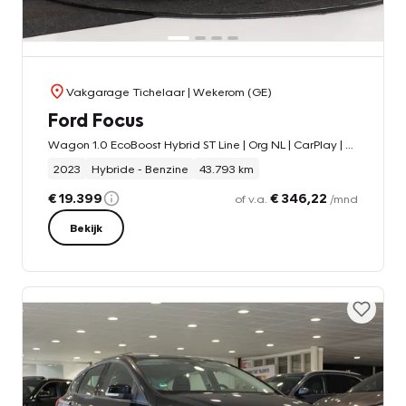
Vakgarage Tichelaar
| Wekerom (GE)
Ford Focus
Wagon 1.0 EcoBoost Hybrid ST Line | Org NL | CarPlay | Navigatie | Stoelverwarming | Cruise control |
2023
Hybride - Benzine
43.793 km
€ 19.399
€ 346,22
of v.a.
/mnd
Bekijk