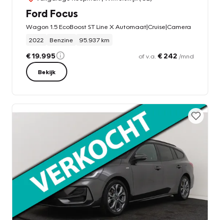
Ford Focus
Wagon 1.5 EcoBoost ST Line X Automaat|Cruise|Camera
2022
Benzine
95.937 km
€ 19.995
€ 242
of v.a.
/mnd
Bekijk