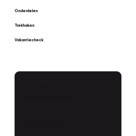
Onderdelen
Trekhaken
Vakantiecheck
Plan een
Werkplaatsafspraak
Is uw auto toe aan Onderhoud,
Bandenwissel of een Vakantiecheck? Plan
online een afspraak!