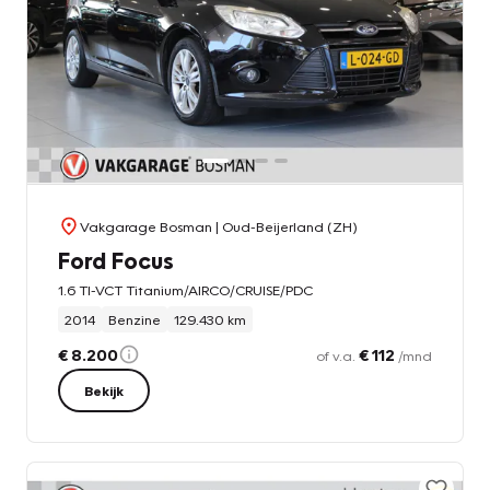
Vakgarage Bosman
| Oud-Beijerland (ZH)
Ford Focus
1.6 TI-VCT Titanium/AIRCO/CRUISE/PDC
2014
Benzine
129.430 km
€ 8.200
€ 112
of v.a.
/mnd
Bekijk