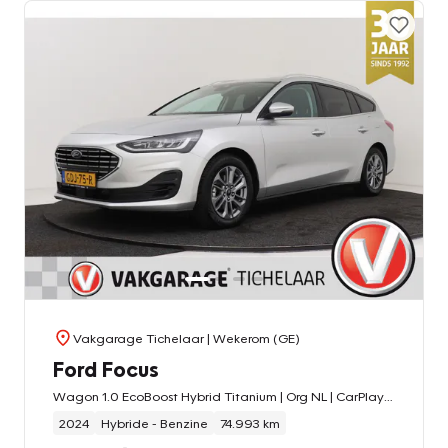
Vakgarage Tichelaar
| Wekerom (GE)
Ford Focus
Wagon 1.0 EcoBoost Hybrid Titanium | Org NL | CarPlay | Cruise Control | Climate Control | PDC | Navigatie | Automaat |
2024
Hybride - Benzine
74.993 km