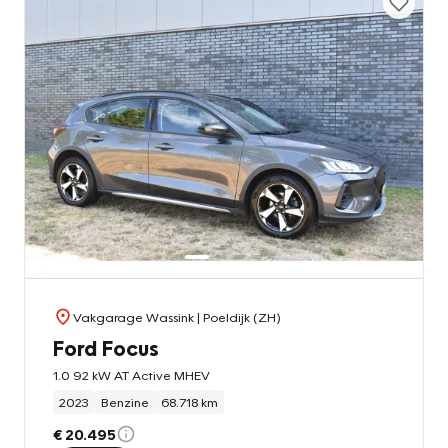
Vakgarage Wassink
| Poeldijk (ZH)
Ford Focus
1.0 92 kW AT Active MHEV
2023
Benzine
68.718 km
€ 20.495