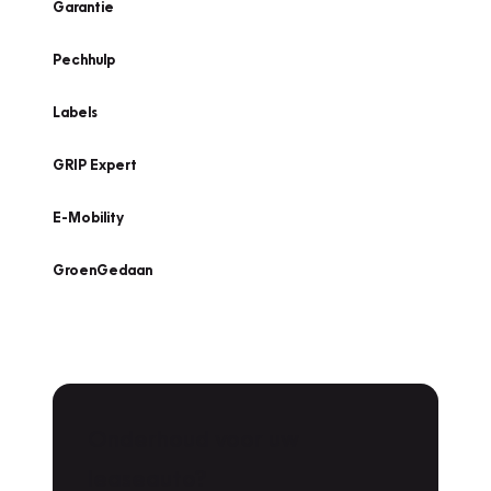
Garantie
Pechhulp
Labels
GRIP Expert
E-Mobility
GroenGedaan
Onderhoud voor uw
leaseauto?