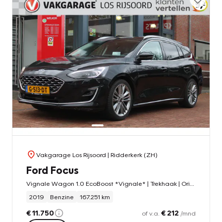
Vakgarage Los Rijsoord
| Ridderkerk (ZH)
Ford Focus
Vignale Wagon 1.0 EcoBoost *Vignale* | Trekhaak | Orig. NL | Vol-Led | HUD | Carplay | Camera | Adaptive Cruise & Climate Control | Stoelverwarming |
2019
Benzine
167.251 km
€ 11.750
€ 212
of v.a.
/mnd