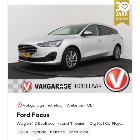
Vakgarage Tichelaar
| Wekerom (GE)
Ford Focus
Wagon 1.0 EcoBoost Hybrid Titanium | Org NL | CarPlay | Cruise Control | Climate Control | PDC | Navigatie | Automaat |
2024
Hybride - Benzine
72.902 km