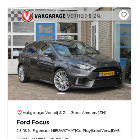
Vakgarage Verheij & Zn
| Groot Ammers (ZH)
Ford Focus
2.3 RS 1e Eigenaar NIEUWSTAAT|CarPlay|StoelVerw.|DAB+|Clima|Cruise|LED|Dealer ond.
2017
Benzine
86.399 km