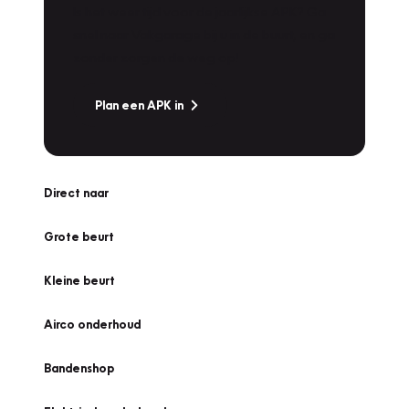
Is het weer tijd voor de jaarlijkse APK? Ga
snel naar Vakgarage bij u in de buurt, en ga
zonder zorgen de weg op!
Plan een APK in
Direct naar
Grote beurt
Kleine beurt
Airco onderhoud
Bandenshop