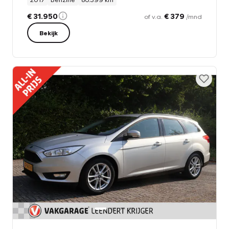
€ 31.950
€ 379
of v.a.
/mnd
Bekijk