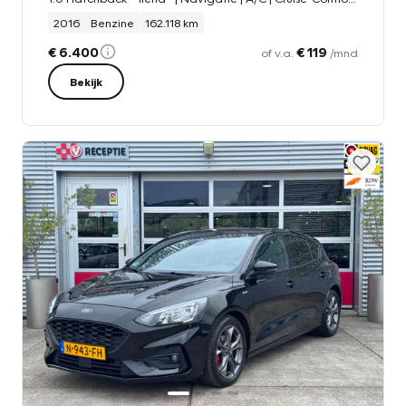
2016
Benzine
162.118 km
€ 6.400
€ 119
of v.a.
/mnd
Bekijk