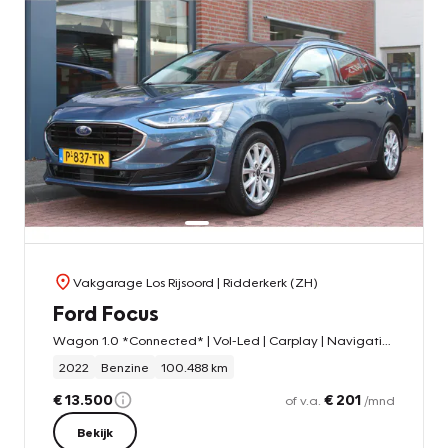
Vakgarage Los Rijsoord
| Ridderkerk (ZH)
Ford Focus
Wagon 1.0 *Connected* | Vol-Led | Carplay | Navigatie | Camera | Adaptive Cruise & Climate | Orig. NL |
2022
Benzine
100.488 km
€ 13.500
€ 201
of v.a.
/mnd
Bekijk