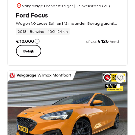
Vakgarage Leendert Krijger
| Heinkenszand (ZE)
Ford Focus
Wagon 1.0 Lease Edition | 12 maanden Bovag garantie | Rijklaarprijs
2018
Benzine
106.424 km
€ 10.000
€ 126
of v.a.
/mnd
Bekijk