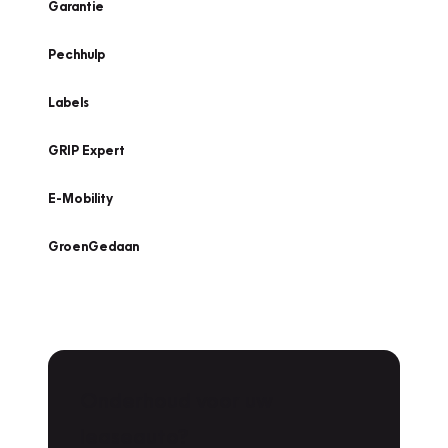
Garantie
Pechhulp
Labels
GRIP Expert
E-Mobility
GroenGedaan
Onderhoud voor uw
leaseauto?