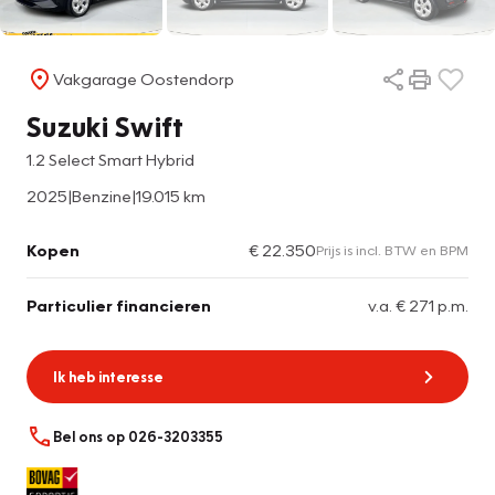
Vakgarage Oostendorp
Suzuki Swift
1.2 Select Smart Hybrid
2025
|
Benzine
|
19.015 km
Kopen
€ 22.350
Prijs is incl. BTW en BPM
Particulier financieren
v.a. € 271 p.m.
Ik heb interesse
Bel ons op 026-3203355