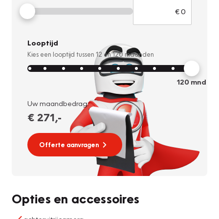
Looptijd
Kies een looptijd tussen
12
en
120
maanden
120
mnd
Uw maandbedrag:
€ 271
,-
Offerte aanvragen
Opties en accessoires
achteruitrijcamera