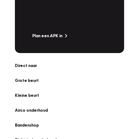
Is het weer tijd voor de jaarlijkse APK? Ga
snel naar Vakgarage bij u in de buurt, en ga
zonder zorgen de weg op!
Plan een APK in
Direct naar
Grote beurt
Kleine beurt
Airco onderhoud
Bandenshop