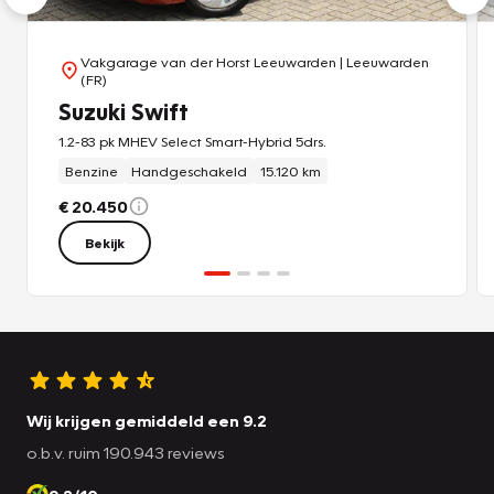
Vakgarage van der Horst Leeuwarden
| Leeuwarden
(FR)
Suzuki Swift
1.2-83 pk MHEV Select Smart-Hybrid 5drs.
Benzine
Handgeschakeld
15.120 km
€ 20.450
Bekijk
Wij krijgen gemiddeld een 9.2
o.b.v. ruim 190.943 reviews