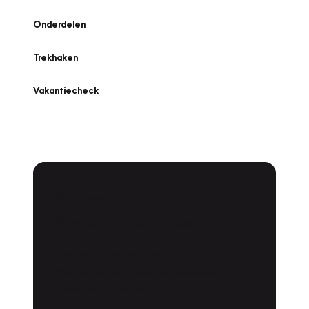
Onderdelen
Trekhaken
Vakantiecheck
Plan een
Werkplaatsafspraak
Is uw auto toe aan Onderhoud,
Bandenwissel of een Vakantiecheck? Plan
online een afspraak!