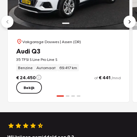
Vakgarage Douwes
| Assen (DR)
Audi Q3
35 TFSI S Line Pro Line S
Benzine
Automaat
69.417 km
€ 24.450
€ 441
of
/mnd
Bekijk
Wij krijgen gemiddeld een 9.2