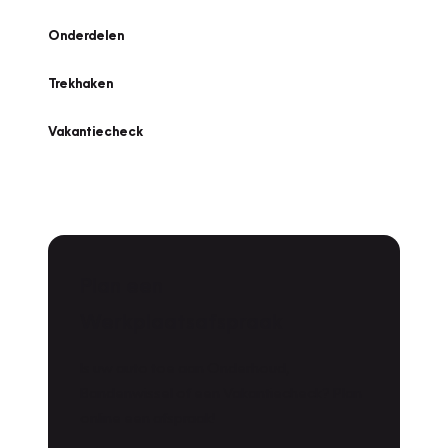
Onderdelen
Trekhaken
Vakantiecheck
Plan een
Werkplaatsafspraak
Is uw auto toe aan Onderhoud,
Bandenwissel of een Vakantiecheck? Plan
online een afspraak!