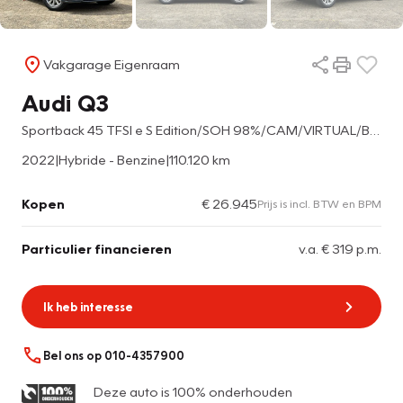
Vakgarage Eigenraam
Audi Q3
Sportback 45 TFSI e S Edition/SOH 98%/CAM/VIRTUAL/BLINDSPOT/CARPLAY
2022
|
Hybride - Benzine
|
110.120 km
Kopen
€ 26.945
Prijs is incl. BTW en BPM
Particulier financieren
v.a. € 319 p.m.
Ik heb interesse
Bel ons op 010-4357900
Deze auto is 100% onderhouden