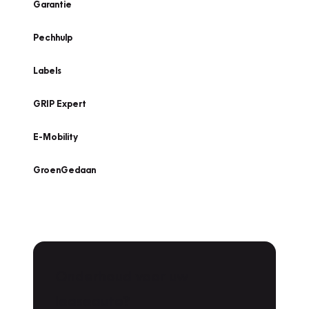
Garantie
Pechhulp
Labels
GRIP Expert
E-Mobility
GroenGedaan
Onderhoud voor uw
leaseauto?