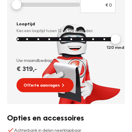
Looptijd
Kies een looptijd tussen
12
en
120
maanden
120
mnd
Uw maandbedrag:
€ 319
,-
Offerte aanvragen
Opties en accessoires
Achterbank in delen neerklapbaar