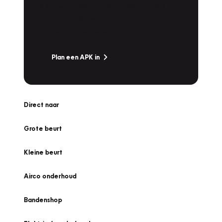
Is het weer tijd voor de jaarlijkse APK? Ga
snel naar Vakgarage bij u in de buurt, en ga
zonder zorgen de weg op!
Plan een APK in
Direct naar
Grote beurt
Kleine beurt
Airco onderhoud
Bandenshop