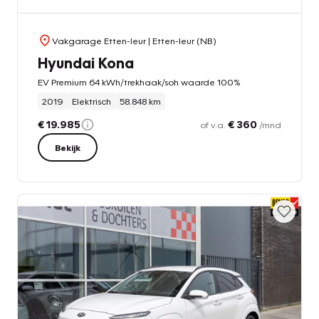
Vakgarage Etten-leur
| Etten-leur (NB)
Hyundai Kona
EV Premium 64 kWh/trekhaak/soh waarde 100%
2019
Elektrisch
58.848 km
€ 19.985
€ 360
of v.a.
/mnd
Bekijk