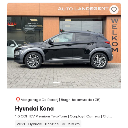
Vakgarage De Roterij
| Burgh-haamstede (ZE)
Hyundai Kona
1.6 GDI HEV Premium Two-Tone | Carplay | Camera | Cruise control | DAB | NAV
2021
Hybride - Benzine
38.796 km