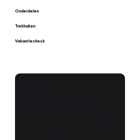
Onderdelen
Trekhaken
Vakantiecheck
Plan een
Werkplaatsafspraak
Is uw auto toe aan Onderhoud,
Bandenwissel of een Vakantiecheck? Plan
online een afspraak!