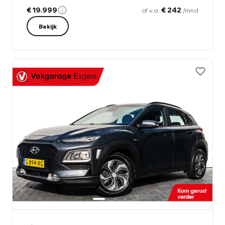
€ 19.999
€ 242
of v.a.
/mnd
Bekijk