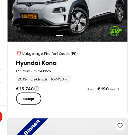
Vakgarage Pheifer
| Sneek (FR)
Hyundai Kona
EV Premium 64 kWh
2019
Elektrisch
167.438 km
€ 15.740
€ 190
of v.a.
/mnd
Bekijk