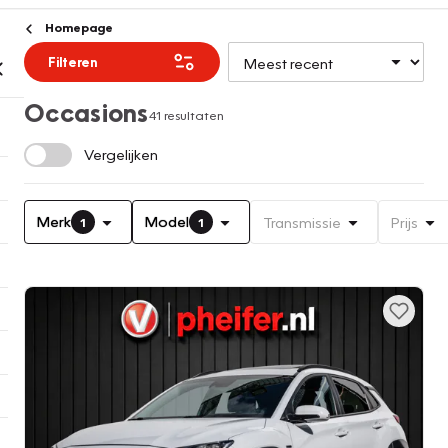
Homepage
Filteren
Occasions
41 resultaten
Vergelijken
Merk
Model
Transmissie
Prijs
1
1