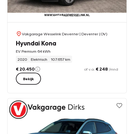
Vakgarage Wesselink Deventer
| Deventer (OV)
Hyundai Kona
EV Premium 64 kWh
2020
Elektrisch
107.657 km
€ 20.450
€ 248
of v.a.
/mnd
Bekijk