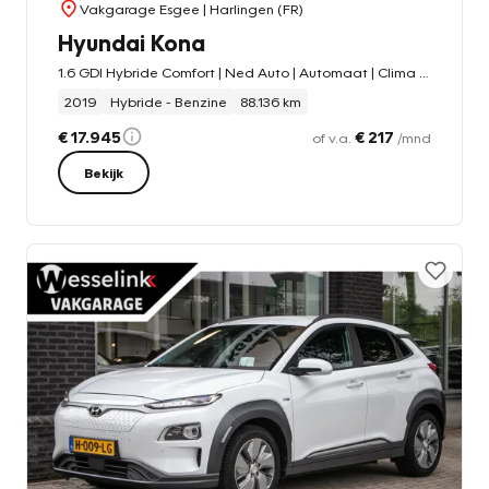
Vakgarage Esgee
| Harlingen (FR)
Hyundai Kona
1.6 GDI Hybride Comfort | Ned Auto | Automaat | Clima | Navigatie | Trekhaak |
2019
Hybride - Benzine
88.136 km
€ 17.945
€ 217
of v.a.
/mnd
Bekijk