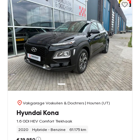
Vakgarage Voskuilen & Dochters
| Houten (UT)
Hyundai Kona
1.6 GDI HEV Comfort Trekhaak
2020
Hybride - Benzine
61.175 km
€ 19.950