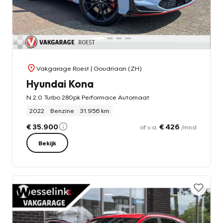
Vakgarage Roest
| Goudriaan (ZH)
Hyundai Kona
N 2.0 Turbo 280pk Performace Automaat
2022
Benzine
31.956 km
€ 35.900
€ 426
of v.a.
/mnd
Bekijk