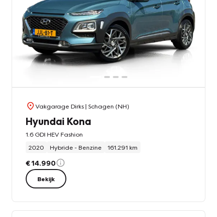
Vakgarage Dirks
| Schagen (NH)
Hyundai Kona
1.6 GDI HEV Fashion
2020
Hybride - Benzine
161.291 km
€ 14.990
Bekijk