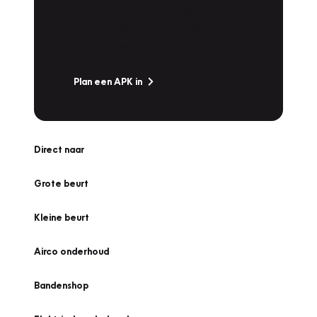
Is het weer tijd voor de jaarlijkse APK? Ga
snel naar Vakgarage bij u in de buurt, en ga
zonder zorgen de weg op!
Plan een APK in
Direct naar
Grote beurt
Kleine beurt
Airco onderhoud
Bandenshop