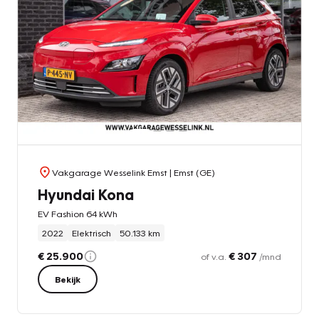
Vakgarage Wesselink Emst
| Emst (GE)
Hyundai Kona
EV Fashion 64 kWh
2022
Elektrisch
50.133 km
€ 25.900
€ 307
of v.a.
/mnd
Bekijk