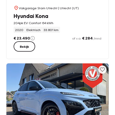
Vakgarage Stam Utrecht
| Utrecht (UT)
Hyundai Kona
204pk EV Comfort 64 kWh
2020
Elektrisch
33.801 km
€ 23.490
€ 284
of v.a.
/mnd
Bekijk