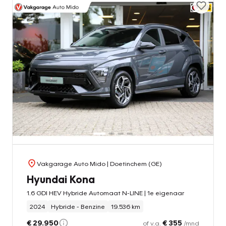
Vakgarage Auto Mido
| Doetinchem (GE)
Hyundai Kona
1.6 GDI HEV Hybride Automaat N-LINE | 1e eigenaar
2024
Hybride - Benzine
19.536 km
€ 29.950
€ 355
of v.a.
/mnd