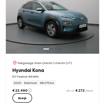
Vakgarage Stam Utrecht
| Utrecht (UT)
Hyundai Kona
EV Fashion 64 kWh
2020
Elektrisch
68.075 km
€ 22.490
€ 272
of v.a.
/mnd
Bekijk