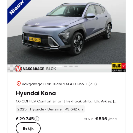
Vakgarage Blok
| KRIMPEN A.D. IJSSEL (ZH)
Hyundai Kona
1.6 GDI HEV Comfort Smart | Trekhaak afnb. | Elk. A-klep | Keyless | Stuur & Stoel verw. |
2025
Hybride - Benzine
43.642 km
€ 29.745
€ 536
of v.a.
/mnd
Bekijk