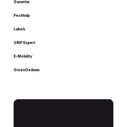
Garantie
Pechhulp
Labels
GRIP Expert
E-Mobility
GroenGedaan
Onderhoud voor uw
leaseauto?