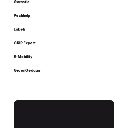
Garantie
Pechhulp
Labels
GRIP Expert
E-Mobility
GroenGedaan
Onderhoud voor uw
leaseauto?