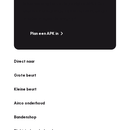
Is het weer tijd voor de jaarlijkse APK? Ga
snel naar Vakgarage bij u in de buurt, en ga
zonder zorgen de weg op!
Plan een APK in
Direct naar
Grote beurt
Kleine beurt
Airco onderhoud
Bandenshop