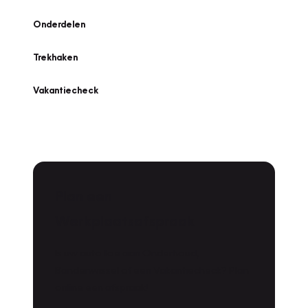
Onderdelen
Trekhaken
Vakantiecheck
Plan een
Werkplaatsafspraak
Is uw auto toe aan Onderhoud,
Bandenwissel of een Vakantiecheck? Plan
online een afspraak!