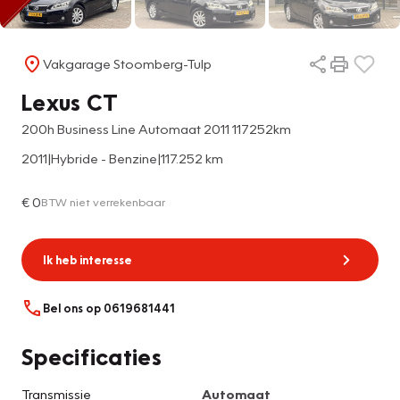
Vakgarage Stoomberg-Tulp
Lexus CT
200h Business Line Automaat 2011 117252km
2011
|
Hybride - Benzine
|
117.252 km
€ 0
BTW niet verrekenbaar
Ik heb interesse
Bel ons op 0619681441
Specificaties
Transmissie
Automaat