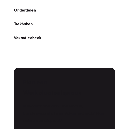
Onderdelen
Trekhaken
Vakantiecheck
Plan een
Werkplaatsafspraak
Is uw auto toe aan Onderhoud,
Bandenwissel of een Vakantiecheck? Plan
online een afspraak!