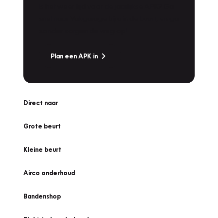
Is het weer tijd voor de jaarlijkse APK? Ga
snel naar Vakgarage bij u in de buurt, en ga
zonder zorgen de weg op!
Plan een APK in
Direct naar
Grote beurt
Kleine beurt
Airco onderhoud
Bandenshop