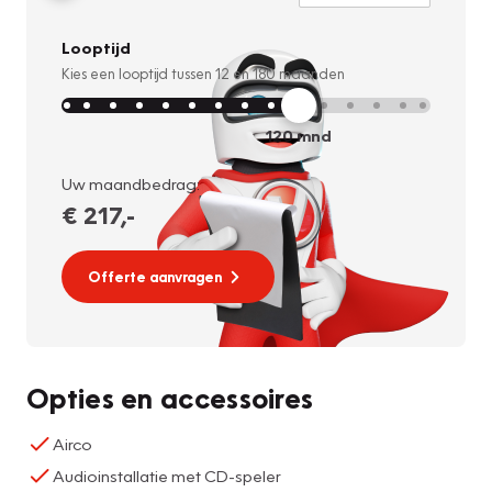
Looptijd
Kies een looptijd tussen
12
en
180
maanden
120
mnd
Uw maandbedrag:
€ 217
,-
Offerte aanvragen
Opties en accessoires
Airco
Audioinstallatie met CD-speler