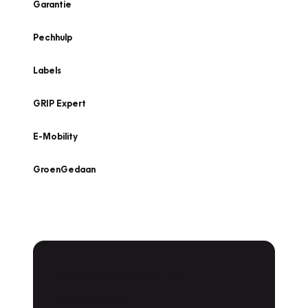
Garantie
Pechhulp
Labels
GRIP Expert
E-Mobility
GroenGedaan
Onderhoud voor uw
leaseauto?