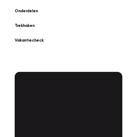
Onderdelen
Trekhaken
Vakantiecheck
Plan een
Werkplaatsafspraak
Is uw auto toe aan Onderhoud,
Bandenwissel of een Vakantiecheck? Plan
online een afspraak!