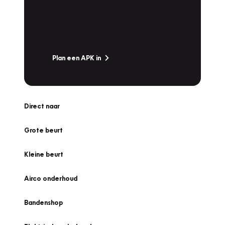
Is het weer tijd voor de jaarlijkse APK? Ga
snel naar Vakgarage bij u in de buurt, en ga
zonder zorgen de weg op!
Plan een APK in
Direct naar
Grote beurt
Kleine beurt
Airco onderhoud
Bandenshop