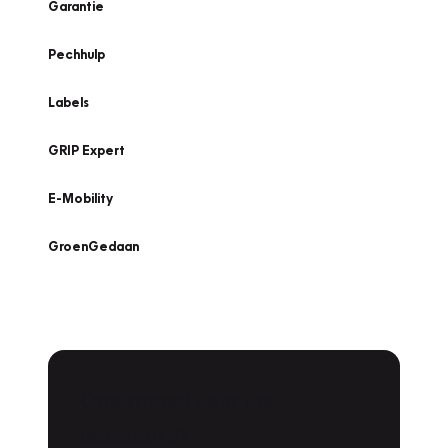
Garantie
Pechhulp
Labels
GRIP Expert
E-Mobility
GroenGedaan
Onderhoud voor uw
leaseauto?