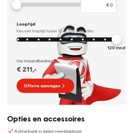
Looptijd
Kies een looptijd tussen
12
en
120
maanden
120
mnd
Uw maandbedrag:
€ 211
,-
Offerte aanvragen
Opties en accessoires
Achterbank in delen neerklapbaar