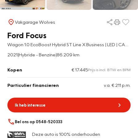
Vakgarage Wolves
Ford Focus
Wagon 1.0 EcoBoost Hybrid ST Line X Business | LED | CAR PLAY |
2021
|
Hybride - Benzine
|
86.209 km
Kopen
€ 17.445
Prijs is incl. BTW en BPM
Particulier financieren
v.a. € 211 p.m.
Ik heb interesse
Bel ons op 0548-520333
Deze auto is 100% onderhouden