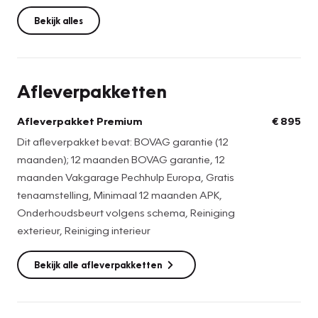
nummer.
Bekijk alles
De genoemde prijs is inclusief tenaamstellingskosten en
een geldige APK, zodat u zonder zorgen kunt instappen.
Afleverpakketten
Wilt u graag extra zekerheid?
Afleverpakket Premium
€ 895
Kies dan voor ons Afleverpakket Premium, met extra
Dit afleverpakket bevat: BOVAG garantie (12
voordelen zoals:
maanden); 12 maanden BOVAG garantie, 12
- Minimaal 12 maanden APK
maanden Vakgarage Pechhulp Europa, Gratis
- 12 maanden BOVAG-garantie
tenaamstelling, Minimaal 12 maanden APK,
- 12 maanden Vakgarage Pechhulp (Europa)
Onderhoudsbeurt volgens schema, Reiniging
- Onderhoudsbeurt volgens fabrieksschema
exterieur, Reiniging interieur
Het Afleverpakket Premium is beschikbaar voor slechts €
Bekijk alle afleverpakketten
895,- inclusief BTW