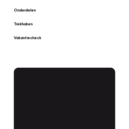
Onderdelen
Trekhaken
Vakantiecheck
Plan een
Werkplaatsafspraak
Is uw auto toe aan Onderhoud,
Bandenwissel of een Vakantiecheck? Plan
online een afspraak!