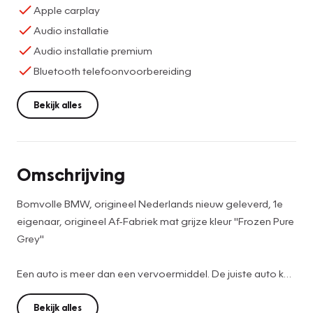
Apple carplay
Audio installatie
Audio installatie premium
Bluetooth telefoonvoorbereiding
Bekijk alles
Omschrijving
Bomvolle BMW, origineel Nederlands nieuw geleverd, 1e
eigenaar, origineel Af-Fabriek mat grijze kleur "Frozen Pure
Grey"
Een auto is meer dan een vervoermiddel. De juiste auto kan
uw leven verrijken, door zijn comfort, zijn smaakvolle
vormgeving en door de rijervaring die hij biedt. Dat geldt
Bekijk alles