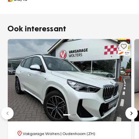
U leest alle belangrijke functies helder af dankzij het digitale
dashboard. Dankzij de 360 graden camera op de auto,
Ook interessant
wordt manoeuvreren in smalle straatjes ineens veel
eenvoudiger. Adaptive cruise control is veilig en
comfortabel. De snelheidsregelaar houdt automatisch
afstand tot het voertuig dat voor u rijdt. In de file rijden vreet
concentratie. Daarom komt de file assistent te hulp om
veilig afstand te houden en automatisch te stoppen als uw
voorligger stilstaat. Een veiligheidsverhogende optie is de
ingebouwde spraakbediening. Terwijl u uw ogen op de
weg houdt, bedient u de auto met uw stem. De BMW is
standaard voorzien van: connected drive services,
premium audiosysteem, full map navigatiesysteem,
achteropkomend verkeer waarschuwing, kruisend verkeer
detectie en automatische airconditioning.
Vakgarage Wolters
| Oudenhoorn (ZH)
De nieuwste veiligheidssystemen komen in deze BMW X1