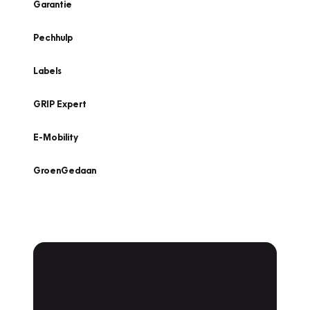
Garantie
Pechhulp
Labels
GRIP Expert
E-Mobility
GroenGedaan
Onderhoud voor uw
leaseauto?