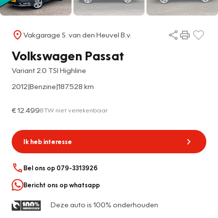
Vakgarage S. van den Heuvel B.v.
Volkswagen Passat
Variant 2.0 TSI Highline
2012
|
Benzine
|
187.528 km
€ 12.499
BTW niet verrekenbaar
Ik heb interesse
Bel ons op 079-3313926
Bericht ons op whatsapp
Deze auto is 100% onderhouden