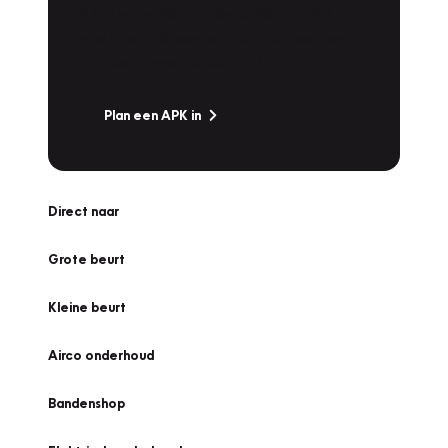
Is het weer tijd voor de jaarlijkse APK? Ga
snel naar Vakgarage bij u in de buurt, en ga
zonder zorgen de weg op!
Plan een APK in
Direct naar
Grote beurt
Kleine beurt
Airco onderhoud
Bandenshop