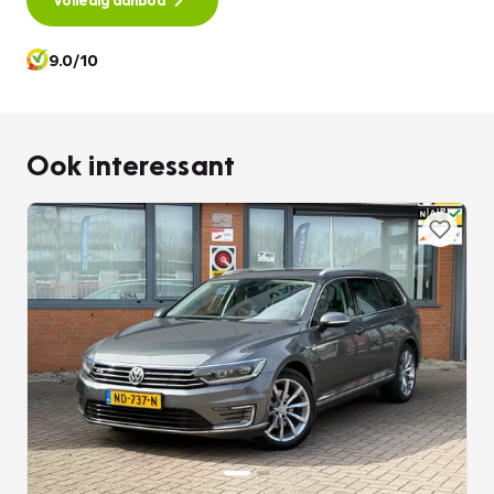
automatisch dimmende buitenspiegels, centrale
deurvergrendeling met afstandsbediening en bagage
9.0/10
afdekhoes is deze Volkswagen helemaal compleet.
Pragmatisch en veilig als deze auto is, beschikt hij over
Ook interessant
diverse veiligheidssystemen. Een klapband is het laatste
waarop u zit te wachten. Daarom checkt het
bandenspanningscontrolesysteem of er nog genoeg lucht
in zit. De hill hold control schakelt zichzelf automatisch in en
uit op een helling. Zo rijdt u zelfs op de steilste wegen
soepel weg.
Wilt u met deze Volkswagen Passat Variant een proefrit
maken? Bel of mail ons dan nu voor een afspraak.Deze
Volkswagen Passat
Variant komt uit 2012, werd geleverd van 01-11-2010 tot 30-
06-2014 en kostte toen € 52.044,-. Deze originele