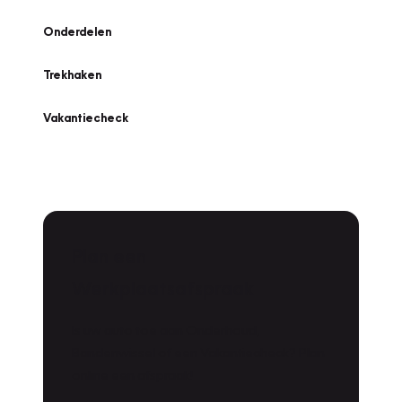
Onderdelen
Trekhaken
Vakantiecheck
Plan een
Werkplaatsafspraak
Is uw auto toe aan Onderhoud,
Bandenwissel of een Vakantiecheck? Plan
online een afspraak!