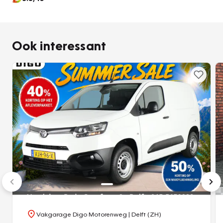
airconditioning, usb-aansluiting, centrale
deurvergrendeling met afstandsbediening en verstelbaar
stuur.
Ook interessant
De intelligente veiligheidssystemen in deze auto waken
continu over uw veiligheid. Bij een gevaarlijke situatie is
remmen essentieel. De Brake Assist haalt het maximum uit
de remcapaciteiten van deze Toyota PROACE CITY. De
auto is ook uitgerust met hill hold functie en
bandenspanningcontrolesysteem.
Nieuwsgierig? Bel of mail ons nu voor een bezichtiging.
Vakgarage Digo Motorenweg
| Delft (ZH)