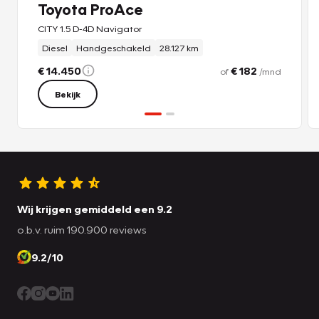
Toyota ProAce
CITY 1.5 D-4D Navigator
Diesel
Handgeschakeld
28.127 km
€ 14.450
€ 182
of
/mnd
Bekijk
Wij krijgen gemiddeld een 9.2
o.b.v. ruim 190.900 reviews
9.2/10