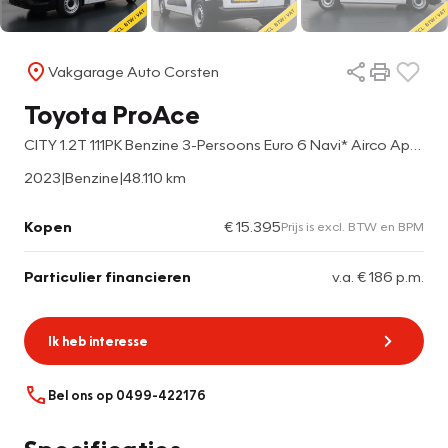
Vakgarage Auto Corsten
Toyota ProAce
CITY 1.2T 111PK Benzine 3-Persoons Euro 6 Navi* Airco Apple Carplay Android Auto Cruise Control Pdc Live
2023
|
Benzine
|
48.110 km
Kopen
€ 15.395
Prijs is excl. BTW en BPM
Particulier financieren
v.a. € 186 p.m.
Ik heb interesse
Bel ons op 0499-422176