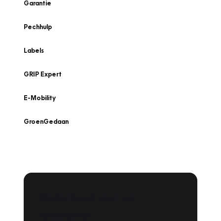
Garantie
Pechhulp
Labels
GRIP Expert
E-Mobility
GroenGedaan
Onderhoud voor uw
leaseauto?