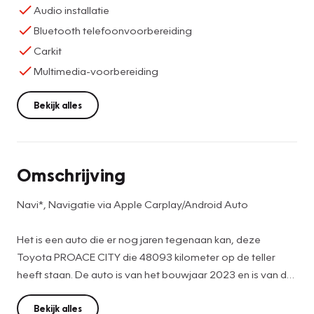
Audio installatie
Bluetooth telefoonvoorbereiding
Carkit
Multimedia-voorbereiding
Bekijk alles
Omschrijving
Navi*, Navigatie via Apple Carplay/Android Auto
Het is een auto die er nog jaren tegenaan kan, deze
Toyota PROACE CITY die 48093 kilometer op de teller
heeft staan. De auto is van het bouwjaar 2023 en is van de
eerste eigenaar. In deze auto vindt u een benzinemotor en
een handgeschakelde zesversnellingsbak. Passagiers
Bekijk alles