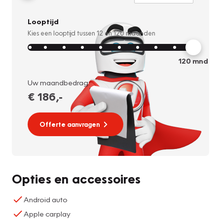
Looptijd
Kies een looptijd tussen
12
en
120
maanden
120
mnd
Uw maandbedrag:
€ 186
,-
Offerte aanvragen
Opties en accessoires
Android auto
Apple carplay