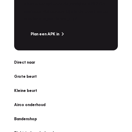
Is het weer tijd voor de jaarlijkse APK? Ga
snel naar Vakgarage bij u in de buurt, en ga
zonder zorgen de weg op!
Plan een APK in
Direct naar
Grote beurt
Kleine beurt
Airco onderhoud
Bandenshop