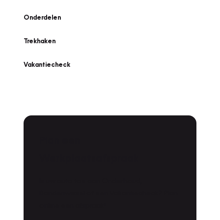
Onderdelen
Trekhaken
Vakantiecheck
Plan een
Werkplaatsafspraak
Is uw auto toe aan Onderhoud,
Bandenwissel of een Vakantiecheck? Plan
online een afspraak!