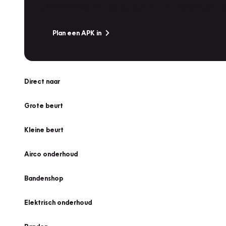
Is het weer tijd voor de jaarlijkse APK? Ga snel naar V
Plan een APK in
Direct naar
Grote beurt
Kleine beurt
Airco onderhoud
Bandenshop
Elektrisch onderhoud