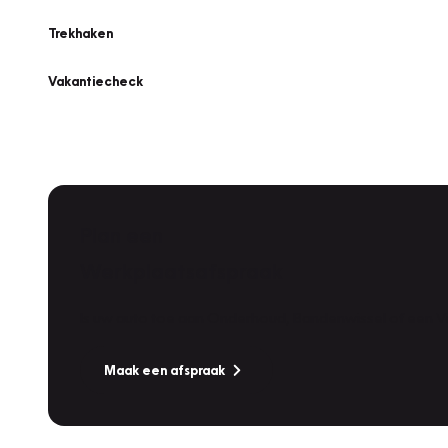
Trekhaken
Vakantiecheck
Plan een
Werkplaatsafspraak
Is uw auto toe aan Onderhoud, Bandenwissel of een Va
Maak een afspraak