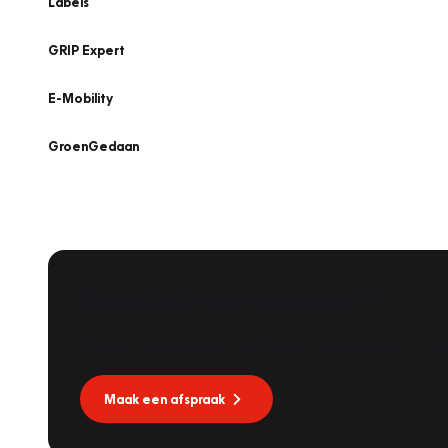
Labels
GRIP Expert
E-Mobility
GroenGedaan
Onderhoud voor uw leaseauto?
Dat kan via Lease Service Partner! Onze partner voor
Maak een afspraak