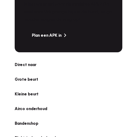
Is het weer tijd voor de jaarlijkse APK? Ga
snel naar Vakgarage bij u in de buurt, en ga
zonder zorgen de weg op!
Plan een APK in
Direct naar
Grote beurt
Kleine beurt
Airco onderhoud
Bandenshop