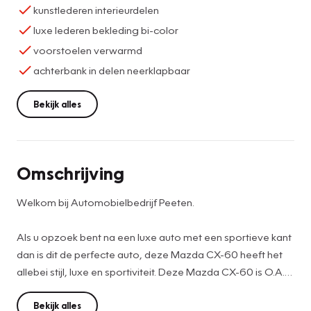
kunstlederen interieurdelen
luxe lederen bekleding bi-color
voorstoelen verwarmd
achterbank in delen neerklapbaar
Bekijk alles
Omschrijving
Welkom bij Automobielbedrijf Peeten.
Als u opzoek bent na een luxe auto met een sportieve kant
dan is dit de perfecte auto, deze Mazda CX-60 heeft het
allebei stijl, luxe en sportiviteit. Deze Mazda CX-60 is O.A.
voorzien van een Aero pack, 360 camera systeem met
sensoren voor en achter, BOSE premium audio systeem,
Bekijk alles