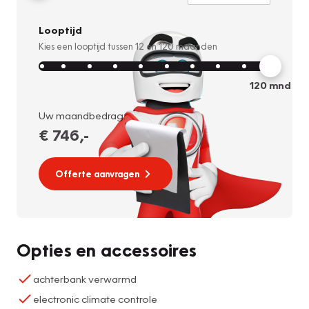
Looptijd
Kies een looptijd tussen
12
en
120
maanden
120
mnd
Uw maandbedrag:
€ 746
,-
Offerte aanvragen
Opties en accessoires
achterbank verwarmd
electronic climate controle