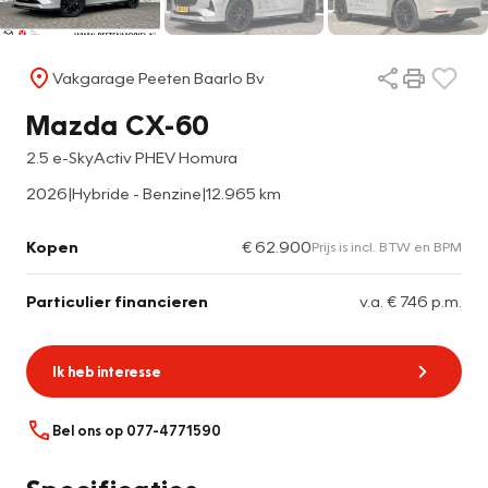
Vakgarage Peeten Baarlo Bv
Mazda CX-60
2.5 e-SkyActiv PHEV Homura
2026
|
Hybride - Benzine
|
12.965 km
Kopen
€ 62.900
Prijs is incl. BTW en BPM
Particulier financieren
v.a. € 746 p.m.
Ik heb interesse
Bel ons op 077-4771590