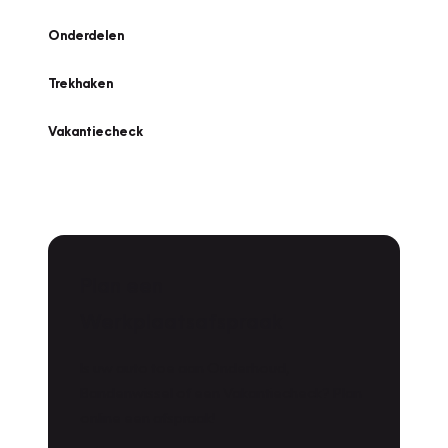
Onderdelen
Trekhaken
Vakantiecheck
Plan een
Werkplaatsafspraak
Is uw auto toe aan Onderhoud,
Bandenwissel of een Vakantiecheck? Plan
online een afspraak!