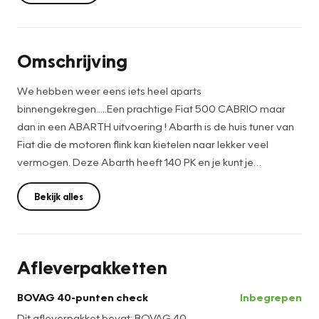
Omschrijving
We hebben weer eens iets heel aparts
binnengekregen.....Een prachtige Fiat 500 CABRIO maar
dan in een ABARTH uitvoering ! Abarth is de huis tuner van
Fiat die de motoren flink kan kietelen naar lekker veel
vermogen. Deze Abarth heeft 140 PK en je kunt je
voorstellen dat een compacte, lichte auto met veel
vermogen als een raket rijdt....
Bekijk alles
De auto komt oorspronkelijk uit België en is daar de eerste
jaren ook aantoonbaar onderhouden. Later is de auto
onderhouden bij garage v.d. Kruijs in Weert. Die heeft ook in
Afleverpakketten
november 2021 bij 66.732 KM de distributieriem compleet
vervangen. Deze dient volgens de fabrieksopgave weer te
BOVAG 40-punten check
Inbegrepen
worden vervangen in november 2026.
Dit afleverpakket bevat: BOVAG 40-