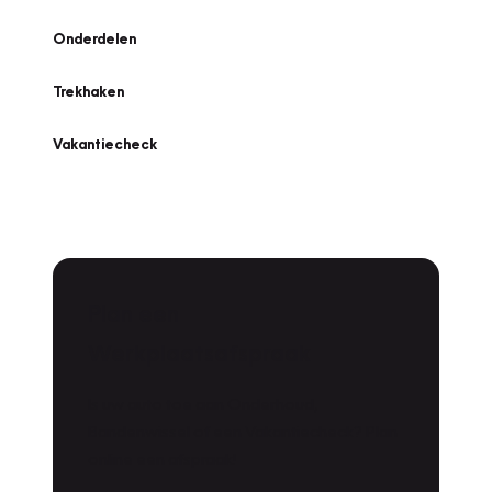
Onderdelen
Trekhaken
Vakantiecheck
Plan een
Werkplaatsafspraak
Is uw auto toe aan Onderhoud,
Bandenwissel of een Vakantiecheck? Plan
online een afspraak!