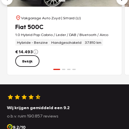
Vakgarage Auto Zuyd
| Sittard (LI)
Fiat 500C
1.0 Hybrid Pop Cabrio / Leder / DAB / Bluetooth / Airco
Hybride - Benzine
Handgeschakeld
37.810 km
€ 14.493
Bekijk
Wij krijgen gemiddeld een 9.2
o.b.v. ruim 190.857 reviews
9.2/10