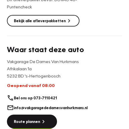
En dan de uitrusting van deze Abarth 595; volledig lederen
Puntencheck
bekleding, elektrisch te openen cabriodak, climate control
die de door jou ingestelde temperatuur regelt, aluminium
Bekijk alle afleverpakketten
pedalen, prachtige 17 inch lichtmetalen velgen met all
season banden, parkeersensoren achter, blutooth om
handsfree te kunnen bellen, bestuurdersstoel in hoogte
verstelbaar enz.....
Waar staat deze auto
Deze auto staat bij onze vestiging in 's-Hertogenbosch,
073-7110421!
Vakgarage De Dames Van Hurkmans
Afrikalaan 1a
5232 BD 's-Hertogenbosch
Geopend vanaf 08:00
Bel ons op 073-7110421
info@vakgaragededamesvanhurkmans.nl
Route plannen