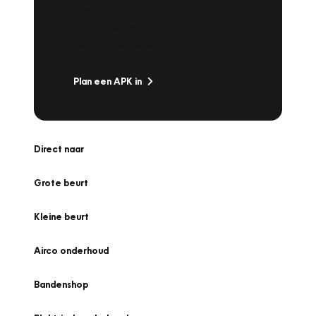
Is het weer tijd voor de jaarlijkse APK? Ga
snel naar Vakgarage bij u in de buurt, en ga
zonder zorgen de weg op!
Plan een APK in
Direct naar
Grote beurt
Kleine beurt
Airco onderhoud
Bandenshop