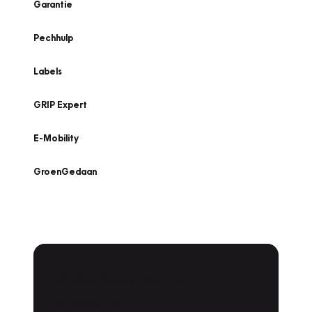
Garantie
Pechhulp
Labels
GRIP Expert
E-Mobility
GroenGedaan
Onderhoud voor uw
leaseauto?