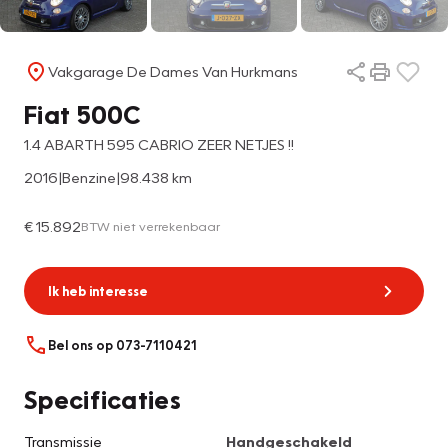
Vakgarage De Dames Van Hurkmans
Fiat 500C
1.4 ABARTH 595 CABRIO ZEER NETJES !!
2016
|
Benzine
|
98.438 km
€ 15.892
BTW niet verrekenbaar
Ik heb interesse
Bel ons op 073-7110421
Specificaties
Transmissie
Handgeschakeld