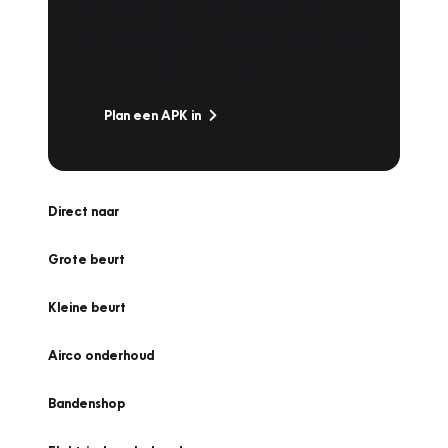
Is het weer tijd voor de jaarlijkse APK? Ga
snel naar Vakgarage bij u in de buurt, en ga
zonder zorgen de weg op!
Plan een APK in
Direct naar
Grote beurt
Kleine beurt
Airco onderhoud
Bandenshop