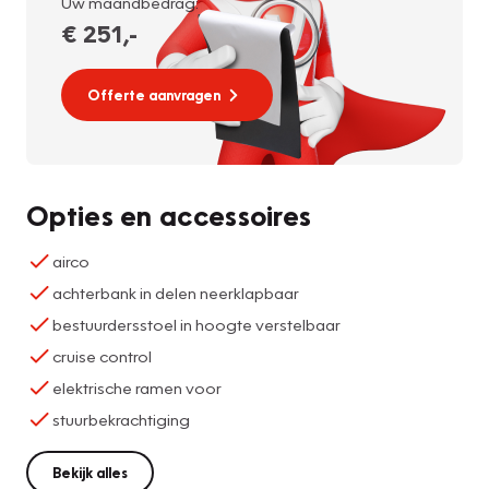
Uw maandbedrag:
€ 251
,-
Offerte aanvragen
Opties en accessoires
airco
achterbank in delen neerklapbaar
bestuurdersstoel in hoogte verstelbaar
cruise control
elektrische ramen voor
stuurbekrachtiging
Bekijk alles