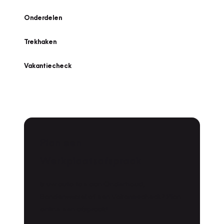
Onderdelen
Trekhaken
Vakantiecheck
Plan een
Werkplaatsafspraak
Is uw auto toe aan Onderhoud,
Bandenwissel of een Vakantiecheck? Plan
online een afspraak!