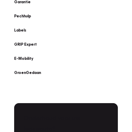
Garantie
Pechhulp
Labels
GRIP Expert
E-Mobility
GroenGedaan
Onderhoud voor uw
leaseauto?