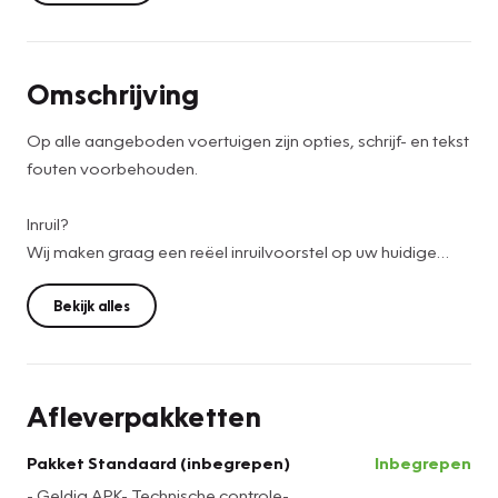
Omschrijving
Op alle aangeboden voertuigen zijn opties, schrijf- en tekst
fouten voorbehouden.
Inruil?
Wij maken graag een reëel inruilvoorstel op uw huidige
auto , stuur hiervoor een e-mail of Whatsapp met de
volgende gegevens: kenteken, kilometerstand, foto's en
Bekijk alles
eventuele bijzonderheden.
Financieren of Leasen?
Afleverpakketten
Bij Vakgarage Douwes werken wij met verschillende
partijen samen, zodat we hierbij de zakelijke en particuliere
Pakket Standaard (inbegrepen)
Inbegrepen
klant goed kunnen helpen bij het vinden van een passende
- Geldig APK- Technische controle-