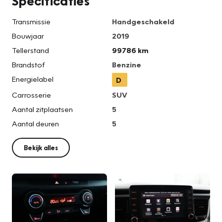
Specificaties
Transmissie
Handgeschakeld
Bouwjaar
2019
Tellerstand
99786 km
Brandstof
Benzine
Energielabel
D
Carrosserie
SUV
Aantal zitplaatsen
5
Aantal deuren
5
Bekijk alles