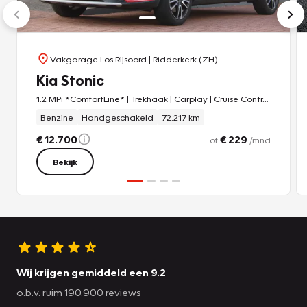
Vakgarage Los Rijsoord
| Ridderkerk (ZH)
Kia Stonic
1.2 MPi *ComfortLine* | Trekhaak | Carplay | Cruise Control | A/C | Stoel & Stuurverwarming | Privacy | Bluetooth |
Benzine
Handgeschakeld
72.217 km
€ 12.700
€ 229
of
/mnd
Bekijk
Wij krijgen gemiddeld een 9.2
o.b.v. ruim 190.900 reviews