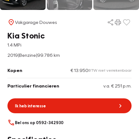
Vakgarage Douwes
Kia Stonic
1.4 MPi
2019
|
Benzine
|
99.786 km
Kopen
€ 13.950
BTW niet verrekenbaar
Particulier financieren
v.a. € 251 p.m.
Ik heb interesse
Bel ons op 0592-342930