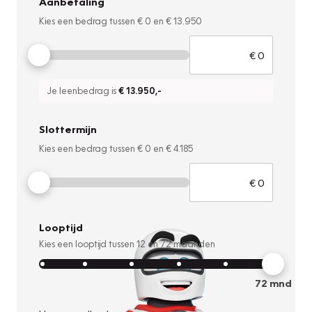
Aanbetaling
Kies een bedrag tussen
€ 0
en
€ 13.950
Je leenbedrag is
€ 13.950
,-
Slottermijn
Kies een bedrag tussen
€ 0
en
€ 4.185
Looptijd
Kies een looptijd tussen
12
en
72
maanden
72
mnd