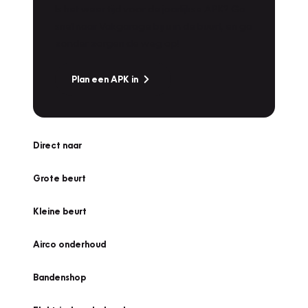
Is het weer tijd voor de jaarlijkse APK? Ga
snel naar Vakgarage bij u in de buurt, en ga
zonder zorgen de weg op!
Plan een APK in
Direct naar
Grote beurt
Kleine beurt
Airco onderhoud
Bandenshop