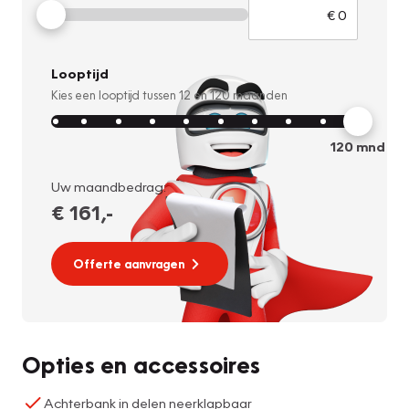
Looptijd
Kies een looptijd tussen
12
en
120
maanden
120
mnd
Uw maandbedrag:
€ 161
,-
Offerte aanvragen
Opties en accessoires
Achterbank in delen neerklapbaar