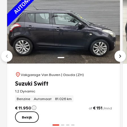
Vakgarage Van Buuren
| Gouda (ZH)
Suzuki Swift
1.2 Dynamic
Benzine
Automaat
81.026 km
€ 11.950
€ 151
of
/mnd
Bekijk