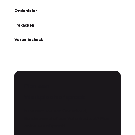
Onderdelen
Trekhaken
Vakantiecheck
Plan een
Werkplaatsafspraak
Is uw auto toe aan Onderhoud,
Bandenwissel of een Vakantiecheck? Plan
online een afspraak!