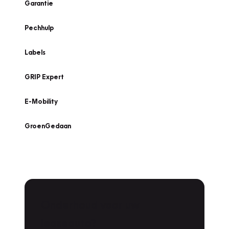
Garantie
Pechhulp
Labels
GRIP Expert
E-Mobility
GroenGedaan
Onderhoud voor uw
leaseauto?