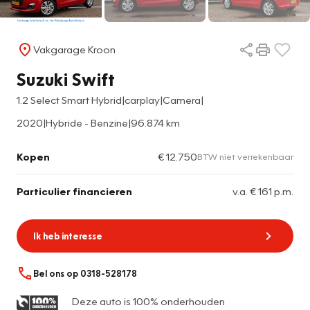
Vakgarage Kroon
Suzuki Swift
1.2 Select Smart Hybrid|carplay|Camera|
2020
|
Hybride - Benzine
|
96.874 km
Kopen
€ 12.750
BTW niet verrekenbaar
Particulier financieren
v.a. € 161 p.m.
Ik heb interesse
Bel ons op 0318-528178
Deze auto is 100% onderhouden