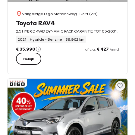
Vakgarage Digo Motorenweg
| Delft (ZH)
Toyota RAV4
2.5 HYBRID 4WD DYNAMIC PACK GARANTIE TOT 05-2031!
2021
Hybride - Benzine
39.962 km
€ 35.990
€ 427
of v.a.
/mnd
Bekijk