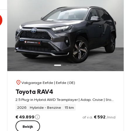
Vakgarage Eefde
| Eefde (GE)
Toyota RAV4
2.5 Plug-in Hybrid AWD Teamplayer | Adap. Cruise | Stoel- & Stuurverw.
2026
Hybride - Benzine
15 km
€ 49.899
€ 592
of v.a.
/mnd
Bekijk