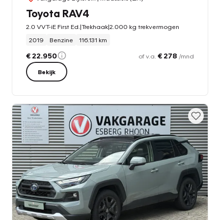
Toyota RAV4
2.0 VVT-iE First Ed.|Trekhaak|2.000 kg trekvermogen
2019
Benzine
116.131 km
€ 22.950
€ 278
of v.a.
/mnd
Bekijk