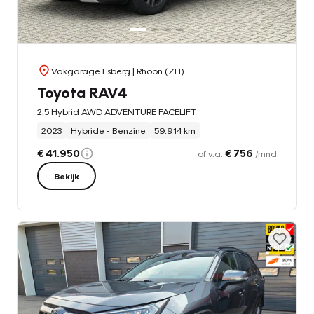
Vakgarage Esberg
| Rhoon (ZH)
Toyota RAV4
2.5 Hybrid AWD ADVENTURE FACELIFT
2023
Hybride - Benzine
59.914 km
€ 41.950
€ 756
of v.a.
/mnd
Bekijk