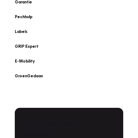
Garantie
Pechhulp
Labels
GRIP Expert
E-Mobility
GroenGedaan
Onderhoud voor uw
leaseauto?