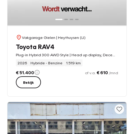
Vakgarage Gielen
| Heythuysen (LI)
Toyota RAV4
Plug-in Hybrid 300 AWD Style | Head up display, December 2025, Dodehoekherkenning, Parkeersensoren, Stoel + Stuurverwarming
2026
Hybride - Benzine
1.519 km
€ 51.400
€ 610
of v.a.
/mnd
Bekijk