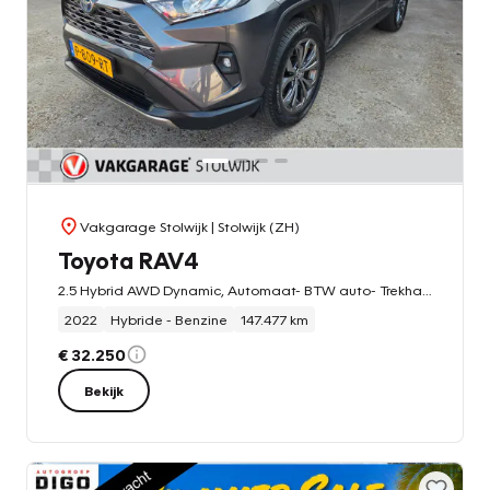
Vakgarage Stolwijk
| Stolwijk (ZH)
Toyota RAV4
2.5 Hybrid AWD Dynamic, Automaat- BTW auto- Trekhaak-AUR Camera- Alarm.
2022
Hybride - Benzine
147.477 km
€ 32.250
Bekijk