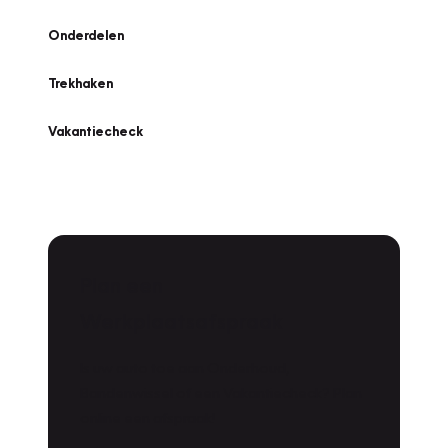
Onderdelen
Trekhaken
Vakantiecheck
Plan een
Werkplaatsafspraak
Is uw auto toe aan Onderhoud,
Bandenwissel of een Vakantiecheck? Plan
online een afspraak!