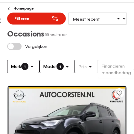
Homepage
Filteren
Occasions
55 resultaten
Vergelijken
Financieren
Merk
Model
Prijs
1
1
maandbedrag