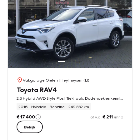
Vakgarage Gielen
| Heythuysen (LI)
Toyota RAV4
2.5 Hybrid AWD Style Plus | Trekhaak, Dodehoekherkenning, Navigatie, Stoelverwarming, Dakrailing, 1.650KG Trekgewicht
2016
Hybride - Benzine
249.882 km
€ 17.400
€ 211
of v.a.
/mnd
Bekijk