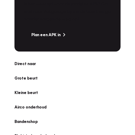
Is het weer tijd voor de jaarlijkse APK? Ga
snel naar Vakgarage bij u in de buurt, en ga
zonder zorgen de weg op!
Plan een APK in
Direct naar
Grote beurt
Kleine beurt
Airco onderhoud
Bandenshop