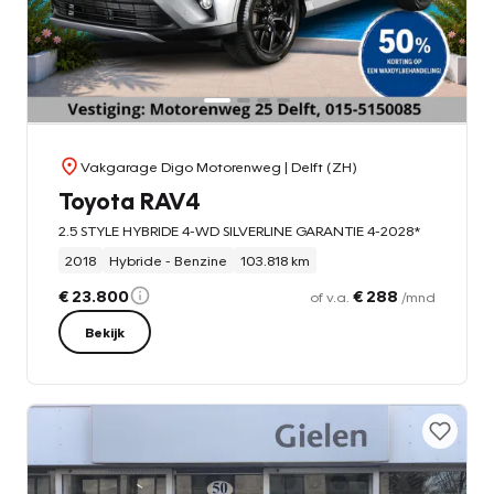
Vakgarage Digo Motorenweg
| Delft (ZH)
Toyota RAV4
2.5 STYLE HYBRIDE 4-WD SILVERLINE GARANTIE 4-2028*
2018
Hybride - Benzine
103.818 km
€ 23.800
€ 288
of v.a.
/mnd
Bekijk