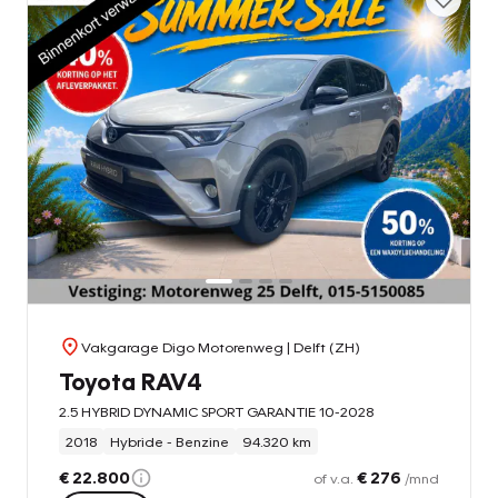
Vakgarage Digo Motorenweg
| Delft (ZH)
Toyota RAV4
2.5 HYBRID DYNAMIC SPORT GARANTIE 10-2028
2018
Hybride - Benzine
94.320 km
€ 22.800
€ 276
of v.a.
/mnd