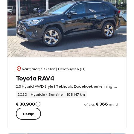
Vakgarage Gielen
| Heythuysen (LI)
Toyota RAV4
2.5 Hybrid AWD Style | Trekhaak, Dodehoekherkenning, Stoel + Stuurverwarming, 18inch, Keyless, 1.650KG Trekgewicht
2020
Hybride - Benzine
108.147 km
€ 30.900
€ 366
of v.a.
/mnd
Bekijk