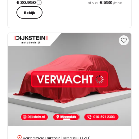
€ 30.950
€ 558
of v.a.
/mnd
Bekijk
Vakgarage Dijkstein
| Maassluis (ZH)