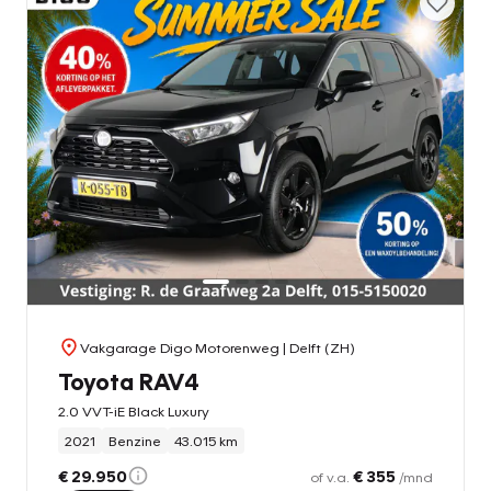
Vakgarage Digo Motorenweg
| Delft (ZH)
Toyota RAV4
2.0 VVT-iE Black Luxury
2021
Benzine
43.015 km
€ 29.950
€ 355
of v.a.
/mnd