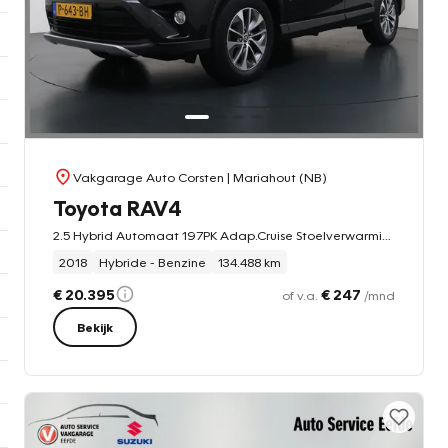
Vakgarage Auto Corsten
| Mariahout (NB)
Toyota RAV4
2.5 Hybrid Automaat 197PK Adap.Cruise Stoelverwarming Navi Camera Cruise Control Ecc Bluetooth Pdc Dynamic
2018
Hybride - Benzine
134.488 km
€ 20.395
€ 247
of v.a.
/mnd
Bekijk