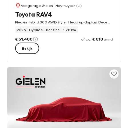
Vakgarage Gielen
| Heythuysen (LI)
Toyota RAV4
Plug-in Hybrid 300 AWD Style | Head up display, December 2025, Dodehoekherkenning, Parkeersensoren, Stoel + Stuurverwarming
2026
Hybride - Benzine
1.711 km
€ 51.400
€ 610
of v.a.
/mnd
Bekijk