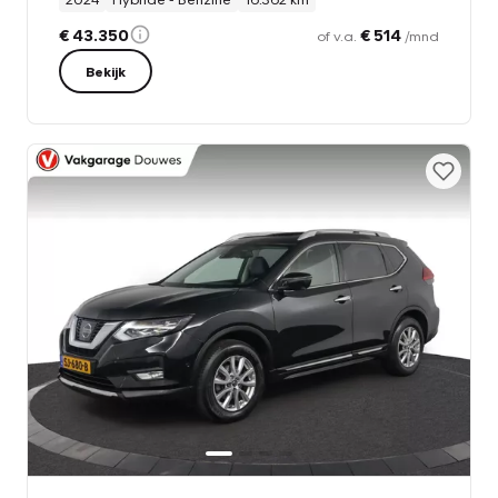
€ 43.350
€ 514
of v.a.
/mnd
Bekijk