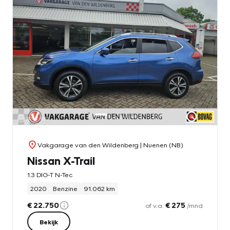
Vakgarage van den Wildenberg
| Nuenen (NB)
Nissan X-Trail
1.3 DIG-T N-Tec
2020
Benzine
91.062 km
€ 22.750
€ 275
of v.a.
/mnd
Bekijk