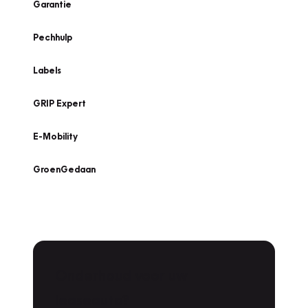
Garantie
Pechhulp
Labels
GRIP Expert
E-Mobility
GroenGedaan
Onderhoud voor uw
leaseauto?