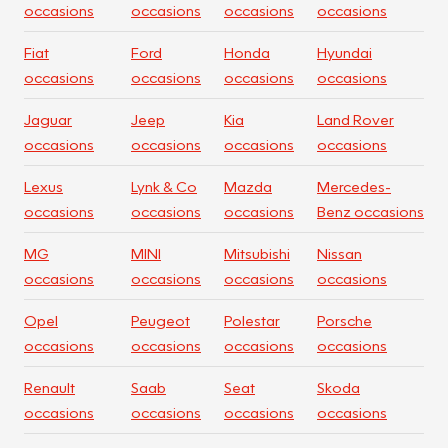
occasions
occasions
occasions
occasions
Fiat
Ford
Honda
Hyundai
occasions
occasions
occasions
occasions
Jaguar
Jeep
Kia
Land Rover
occasions
occasions
occasions
occasions
Lexus
Lynk & Co
Mazda
Mercedes-
occasions
occasions
occasions
Benz occasions
MG
MINI
Mitsubishi
Nissan
occasions
occasions
occasions
occasions
Opel
Peugeot
Polestar
Porsche
occasions
occasions
occasions
occasions
Renault
Saab
Seat
Skoda
occasions
occasions
occasions
occasions