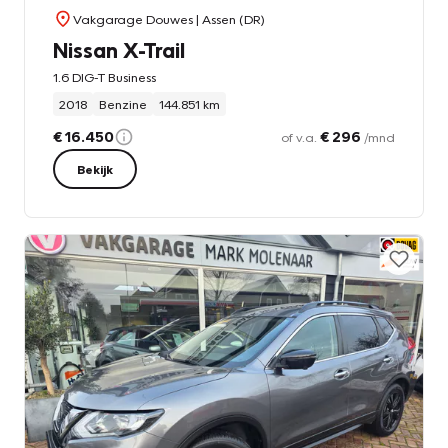
Vakgarage Douwes
| Assen (DR)
Nissan X-Trail
1.6 DIG-T Business
2018
Benzine
144.851 km
€ 16.450
€ 296
of v.a.
/mnd
Bekijk