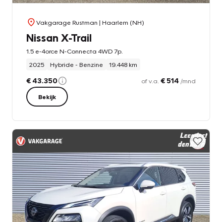
Vakgarage Rustman
| Haarlem (NH)
Nissan X-Trail
1.5 e-4orce N-Connecta 4WD 7p.
2025
Hybride - Benzine
19.448 km
€ 43.350
€ 514
of v.a.
/mnd
Bekijk