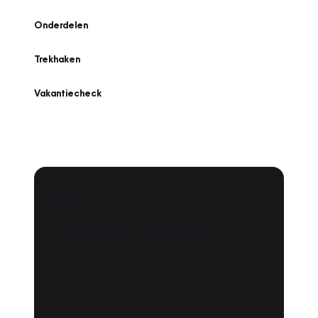
Onderdelen
Trekhaken
Vakantiecheck
Plan een
Werkplaatsafspraak
Is uw auto toe aan Onderhoud,
Bandenwissel of een Vakantiecheck? Plan
online een afspraak!