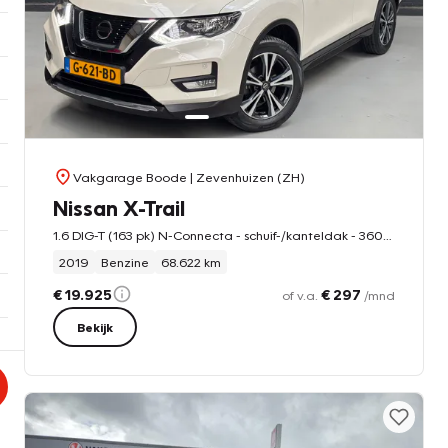
Vakgarage Boode
| Zevenhuizen (ZH)
Nissan X-Trail
1.6 DIG-T (163 pk) N-Connecta - schuif-/kanteldak - 360° camera
2019
Benzine
68.622 km
€ 19.925
€ 297
of v.a.
/mnd
Bekijk