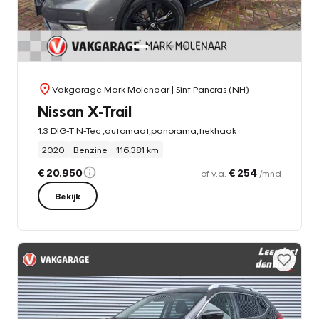
Vakgarage Mark Molenaar
| Sint Pancras (NH)
Nissan X-Trail
1.3 DIG-T N-Tec ,automaat,panorama,trekhaak
2020
Benzine
116.381 km
€ 20.950
€ 254
of v.a.
/mnd
Bekijk