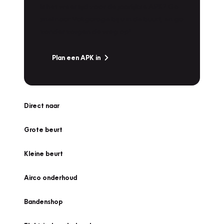
Is het weer tijd voor de jaarlijkse APK? Ga
snel naar Vakgarage bij u in de buurt, en ga
zonder zorgen de weg op!
Plan een APK in
Direct naar
Grote beurt
Kleine beurt
Airco onderhoud
Bandenshop