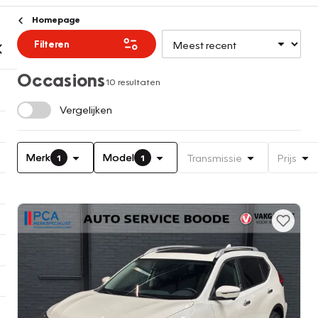
Homepage
Filteren
Occasions
10 resultaten
Vergelijken
Merk
Model
Transmissie
Prijs
1
1