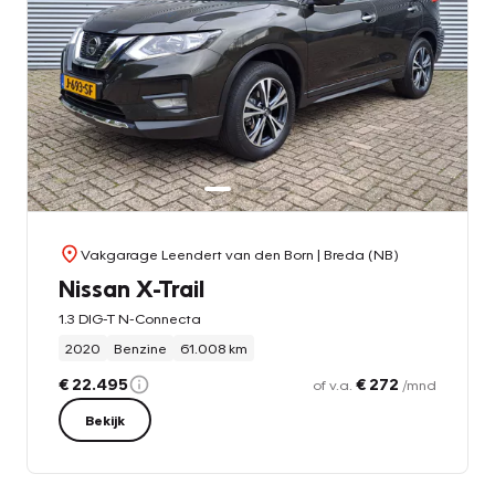
Vakgarage Leendert van den Born
| Breda (NB)
Nissan X-Trail
1.3 DIG-T N-Connecta
2020
Benzine
61.008 km
€ 22.495
€ 272
of v.a.
/mnd
Bekijk