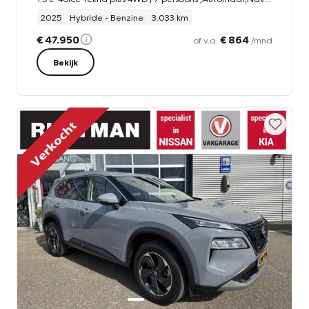
2025
Hybride - Benzine
3.033 km
€ 47.950
€ 864
of v.a.
/mnd
Bekijk