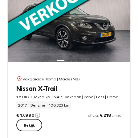
Vakgarage Tromp
| Made (NB)
Nissan X-Trail
1.6 DIG-T Tekna 7p. | NAP | Trekhaak | Pano | Leer | Camera
2017
Benzine
106.323 km
€ 17.990
€ 218
of v.a.
/mnd
Bekijk