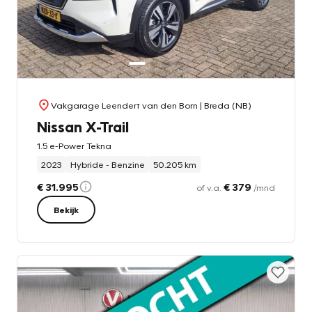
Vakgarage Leendert van den Born
| Breda (NB)
Nissan X-Trail
1.5 e-Power Tekna
2023
Hybride - Benzine
50.205 km
€ 31.995
€ 379
of v.a.
/mnd
Bekijk