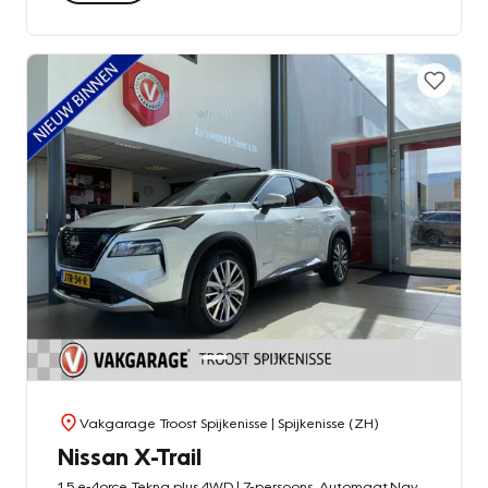
Vakgarage Troost Spijkenisse
| Spijkenisse (ZH)
Nissan X-Trail
1.5 e-4orce Tekna plus 4WD | 7-persoons ,Automaat,Navigatie,Rondomzichtcamra,Panoramadak,Digitaal Dasbord,Head-Up Display,Keyless,Bose,Telefoonlader,Leder&Stoelen Elektrischverstelbaar met Geheugen,20 Inch Lmv