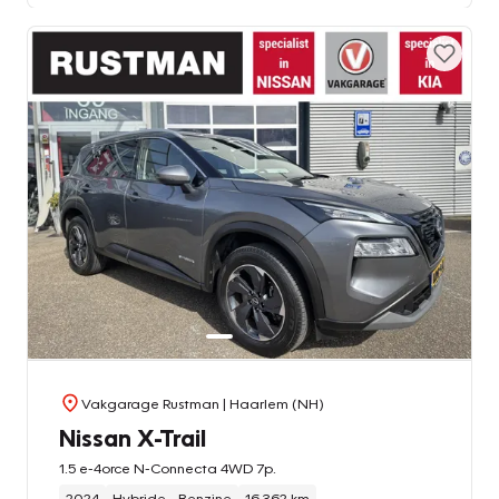
Vakgarage Rustman
| Haarlem (NH)
Nissan X-Trail
1.5 e-4orce N-Connecta 4WD 7p.
2024
Hybride - Benzine
16.362 km