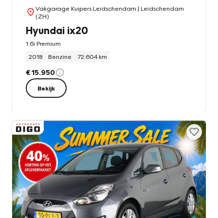
Vakgarage Kuipers Leidschendam
| Leidschendam
(ZH)
Hyundai ix20
1.6i Premium
2018
Benzine
72.604 km
€ 15.950
Bekijk