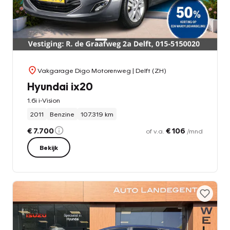
Vakgarage Digo Motorenweg
| Delft (ZH)
Hyundai ix20
1.6i i-Vision
2011
Benzine
107.319 km
€ 7.700
€ 106
of v.a.
/mnd
Bekijk