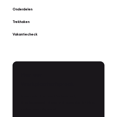
Onderdelen
Trekhaken
Vakantiecheck
Plan een
Werkplaatsafspraak
Is uw auto toe aan Onderhoud,
Bandenwissel of een Vakantiecheck? Plan
online een afspraak!