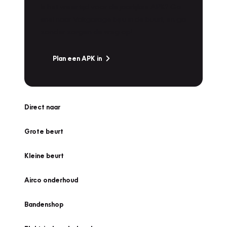
Is het weer tijd voor de jaarlijkse APK? Ga
snel naar Vakgarage bij u in de buurt, en ga
zonder zorgen de weg op!
Plan een APK in
Direct naar
Grote beurt
Kleine beurt
Airco onderhoud
Bandenshop