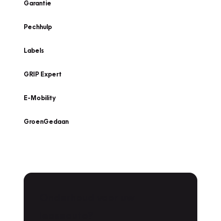
Garantie
Pechhulp
Labels
GRIP Expert
E-Mobility
GroenGedaan
Onderhoud voor uw
leaseauto?