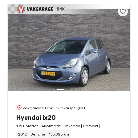
Vakgarage Hink
| Oudkarspel (NH)
Hyundai ix20
1.6i i-Motion | Auotmaat | Trekhaak | Camera |
2012
Benzine
135.395 km