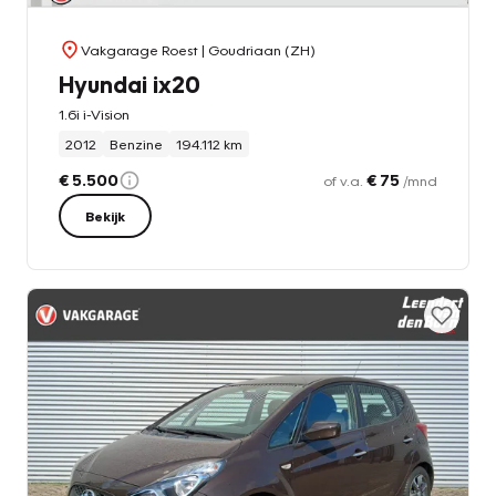
Vakgarage Roest
| Goudriaan (ZH)
Hyundai ix20
1.6i i-Vision
2012
Benzine
194.112 km
€ 5.500
€ 75
of v.a.
/mnd
Bekijk