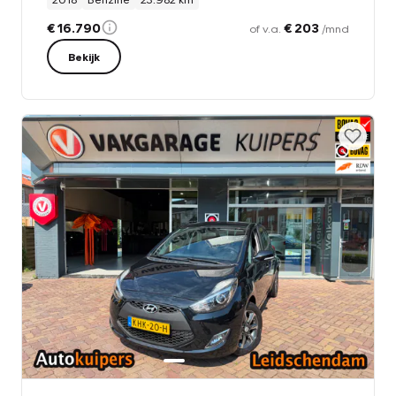
€ 16.790
€ 203
of v.a.
/mnd
Bekijk