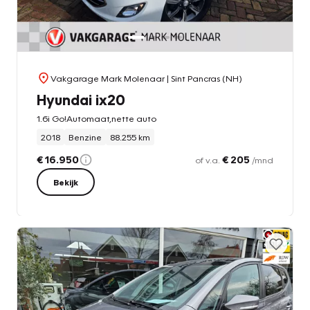
Vakgarage Mark Molenaar
| Sint Pancras (NH)
Hyundai ix20
1.6i Go!Automaat,nette auto
2018
Benzine
88.255 km
€ 16.950
€ 205
of v.a.
/mnd
Bekijk