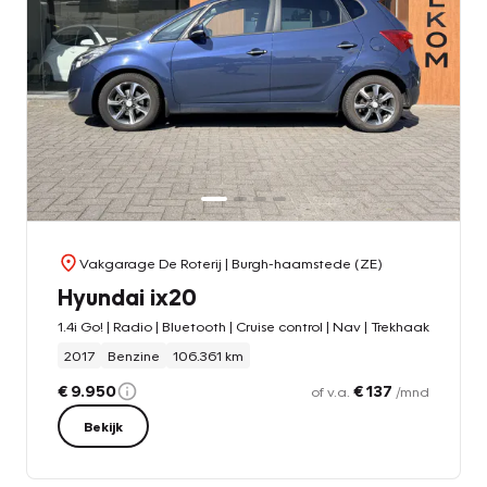
Vakgarage De Roterij
| Burgh-haamstede (ZE)
Hyundai ix20
1.4i Go! | Radio | Bluetooth | Cruise control | Nav | Trekhaak
2017
Benzine
106.361 km
€ 9.950
€ 137
of v.a.
/mnd
Bekijk