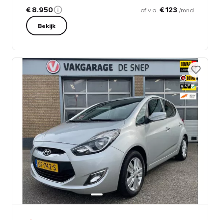
€ 8.950
€ 123
of v.a.
/mnd
Bekijk