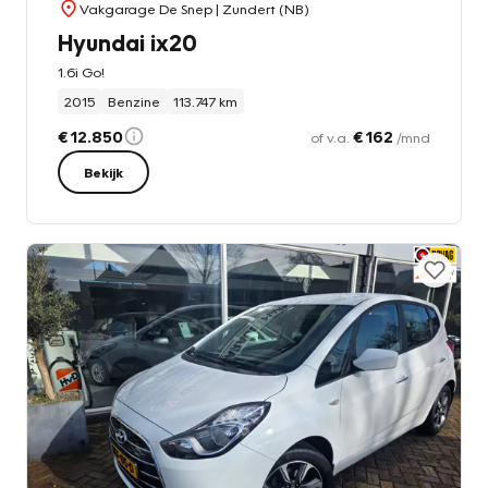
Vakgarage De Snep
| Zundert (NB)
Hyundai ix20
1.6i Go!
2015
Benzine
113.747 km
€ 12.850
€ 162
of v.a.
/mnd
Bekijk