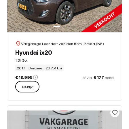
Vakgarage Leendert van den Born
| Breda (NB)
Hyundai ix20
1.6i Go!
2017
Benzine
23.751 km
€ 13.995
€ 177
of v.a.
/mnd
Bekijk