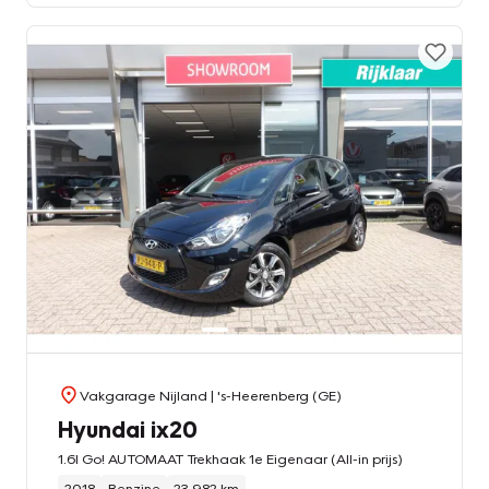
Vakgarage Nijland
| 's-Heerenberg (GE)
Hyundai ix20
1.6I Go! AUTOMAAT Trekhaak 1e Eigenaar (All-in prijs)
2018
Benzine
23.982 km