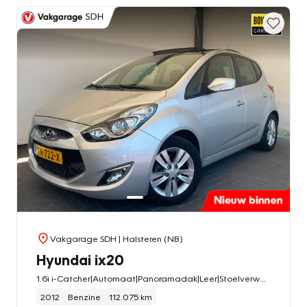
Vakgarage SDH
| Halsteren (NB)
Hyundai ix20
1.6i i-Catcher|Automaat|Panoramadak|Leer|Stoelverwarming|Trekhaak
2012
Benzine
112.075 km