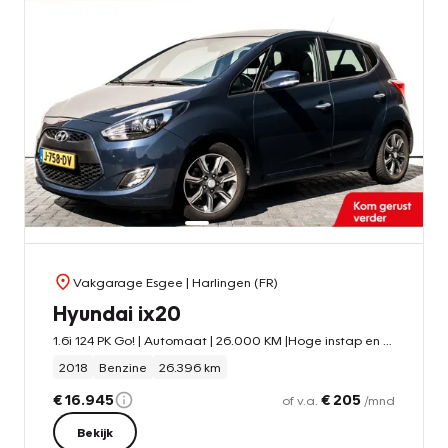
Vakgarage Esgee
| Harlingen (FR)
Hyundai ix20
1.6i 124 PK Go! | Automaat | 26.000 KM |Hoge instap en zit | Trekhaak | Cruise Control |
2018
Benzine
26.396 km
€ 16.945
€ 205
of v.a.
/mnd
Bekijk