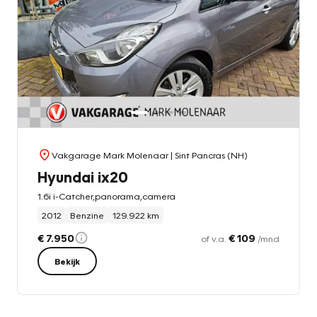
Vakgarage Mark Molenaar
| Sint Pancras (NH)
Hyundai ix20
1.6i i-Catcher,panorama,camera
2012
Benzine
129.922 km
€ 7.950
€ 109
of v.a.
/mnd
Bekijk