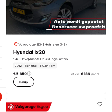
Vakgarage SDH
| Halsteren (NB)
Hyundai ix20
1.4i i-Drive|Airco|5-Deurs|Hoge instap
2012
Benzine
119.847 km
€ 5.850
€ 189
of v.a.
/mnd
Bekijk