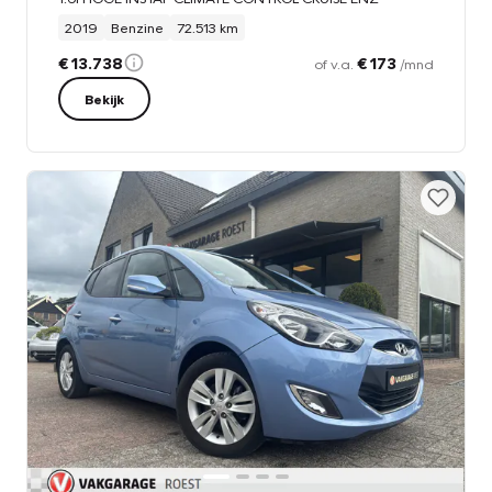
2019
Benzine
72.513 km
€ 13.738
€ 173
of v.a.
/mnd
Bekijk