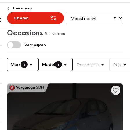
Homepage
Filteren
Occasions
15 resultaten
Vergelijken
Merk
Model
Transmissie
Prijs
1
1