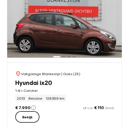
Vakgarage Blankestijn
| Goes (ZE)
Hyundai ix20
1.4i i-Catcher
2013
Benzine
128.839 km
€ 7.990
€ 110
of v.a.
/mnd
Bekijk