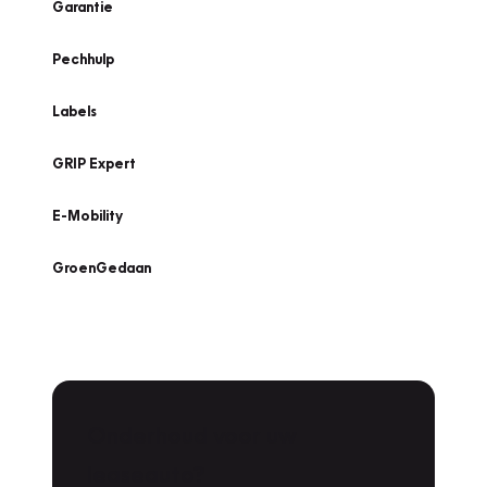
Garantie
Pechhulp
Labels
GRIP Expert
E-Mobility
GroenGedaan
Onderhoud voor uw
leaseauto?