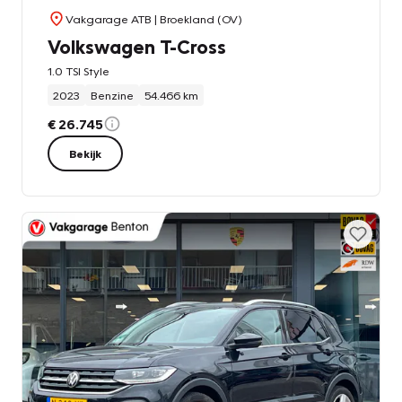
Vakgarage ATB
| Broekland (OV)
Volkswagen T-Cross
1.0 TSI Style
2023
Benzine
54.466 km
€ 26.745
Bekijk