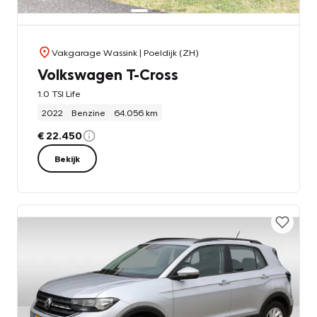
Vakgarage Wassink
| Poeldijk (ZH)
Volkswagen T-Cross
1.0 TSI Life
2022
Benzine
64.056 km
€ 22.450
Bekijk