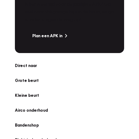
Is het weer tijd voor de jaarlijkse APK? Ga
snel naar Vakgarage bij u in de buurt, en ga
zonder zorgen de weg op!
Plan een APK in
Direct naar
Grote beurt
Kleine beurt
Airco onderhoud
Bandenshop