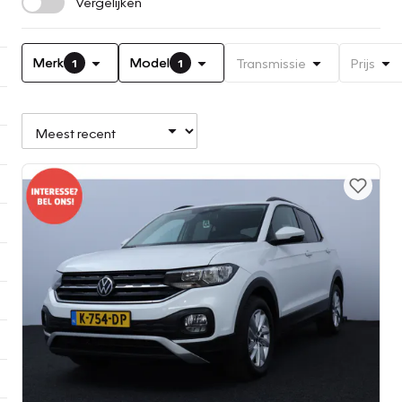
Vergelijken
Merk
Model
Transmissie
Prijs
1
1