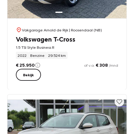
Vakgarage Arnold de Rijk
| Roosendaal (NB)
Volkswagen T-Cross
1.5 TSI Style Business R
2022
Benzine
29.524 km
€ 25.950
€ 308
of v.a.
/mnd
Bekijk