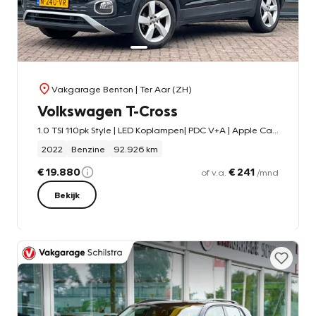
Vakgarage Benton
| Ter Aar (ZH)
Volkswagen T-Cross
1.0 TSI 110pk Style | LED Koplampen| PDC V+A | Apple Carplay | Trekhaak | LM Velgen | Adaptive Cruise Control
2022
Benzine
92.926 km
€ 19.880
€ 241
of v.a.
/mnd
Bekijk