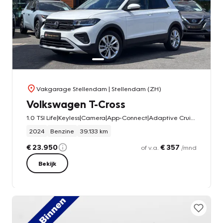
Vakgarage Stellendam
| Stellendam (ZH)
Volkswagen T-Cross
1.0 TSI Life|Keyless|Camera|App-Connect|Adaptive Cruise|Climate Control
2024
Benzine
39.133 km
€ 23.950
€ 357
of v.a.
/mnd
Bekijk