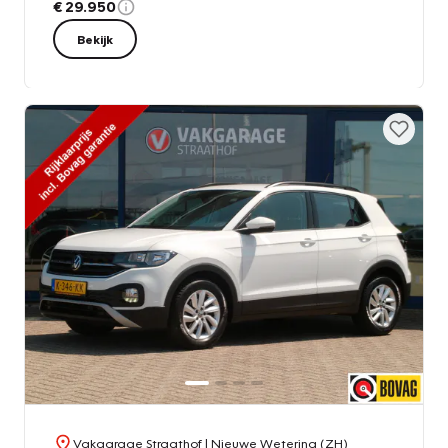
€ 29.950
Bekijk
Vakgarage Straathof
| Nieuwe Wetering (ZH)