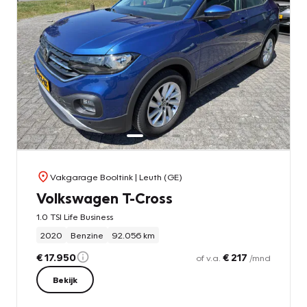
Vakgarage Booltink
| Leuth (GE)
Volkswagen T-Cross
1.0 TSI Life Business
2020
Benzine
92.056 km
€ 17.950
€ 217
of v.a.
/mnd
Bekijk