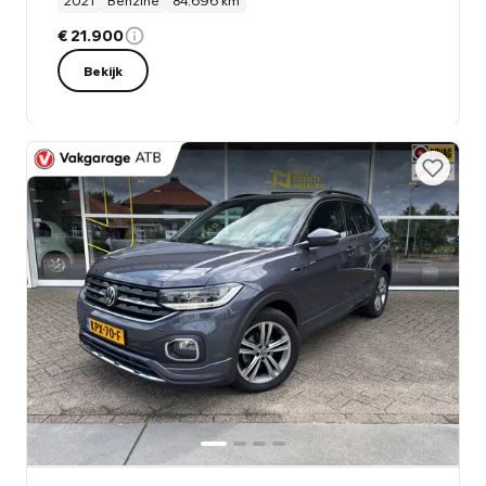
2021
Benzine
84.696 km
€ 21.900
Bekijk