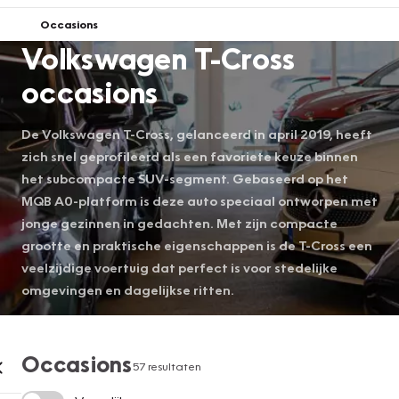
Occasions
Volkswagen T-Cross
occasions
De Volkswagen T-Cross, gelanceerd in april 2019, heeft
zich snel geprofileerd als een favoriete keuze binnen
het subcompacte SUV-segment. Gebaseerd op het
MQB A0-platform is deze auto speciaal ontworpen met
jonge gezinnen in gedachten. Met zijn compacte
grootte en praktische eigenschappen is de T-Cross een
veelzijdige voertuig dat perfect is voor stedelijke
omgevingen en dagelijkse ritten.
Occasions
57 resultaten