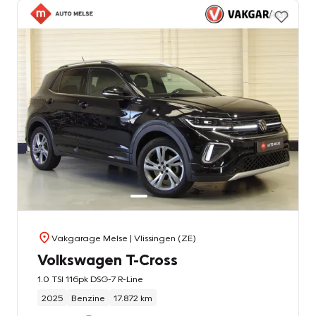
Vakgarage Melse
| Vlissingen (ZE)
Volkswagen T-Cross
1.0 TSI 116pk DSG-7 R-Line
2025
Benzine
17.872 km