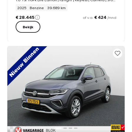
2025
Benzine
39.689 km
€ 28.445
€ 424
of v.a.
/mnd
Bekijk