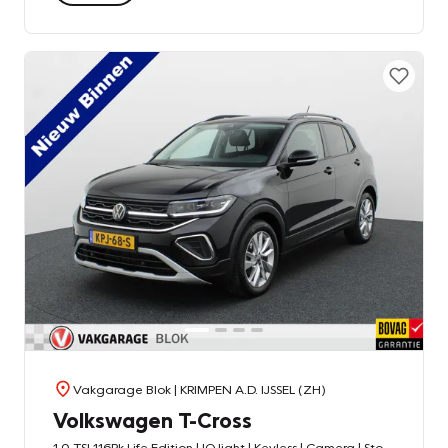
Vakgarage Blok
| KRIMPEN A.D. IJSSEL (ZH)
Volkswagen T-Cross
1.0 TSI 116Pk Life Edition | IQ light | Keyless | Camera | Stoelverw. |