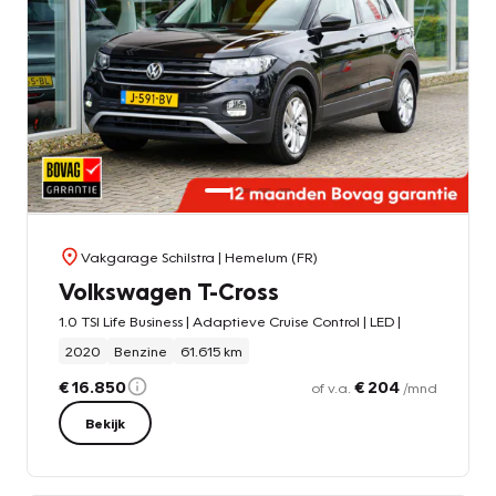
Vakgarage Schilstra
| Hemelum (FR)
Volkswagen T-Cross
1.0 TSI Life Business | Adaptieve Cruise Control | LED |
2020
Benzine
61.615 km
€ 16.850
€ 204
of v.a.
/mnd
Bekijk