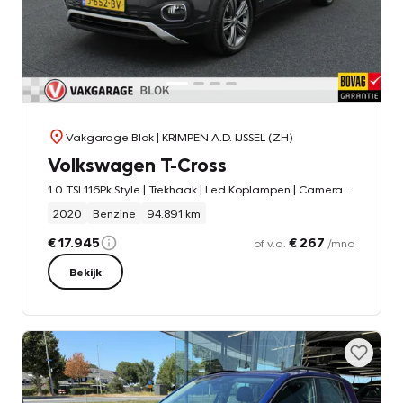
Vakgarage Blok
| KRIMPEN A.D. IJSSEL (ZH)
Volkswagen T-Cross
1.0 TSI 116Pk Style | Trekhaak | Led Koplampen | Camera | Dodehoek sensoren |
2020
Benzine
94.891 km
€ 17.945
€ 267
of v.a.
/mnd
Bekijk