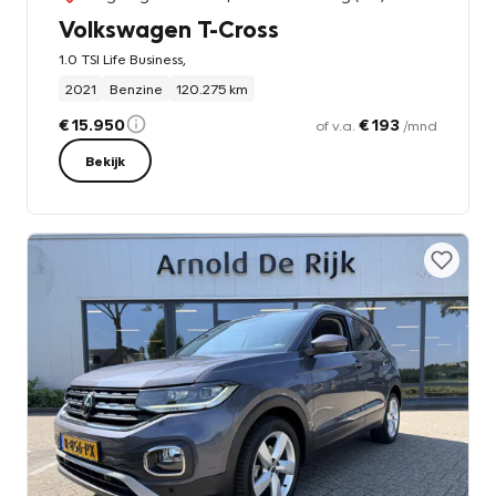
Volkswagen T-Cross
1.0 TSI Life Business,
2021
Benzine
120.275 km
€ 15.950
€ 193
of v.a.
/mnd
Bekijk