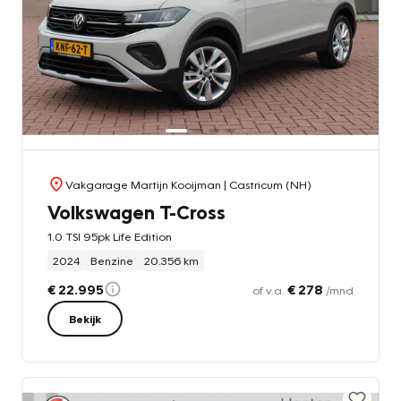
Vakgarage Martijn Kooijman
| Castricum (NH)
Volkswagen T-Cross
1.0 TSI 95pk Life Edition
2024
Benzine
20.356 km
€ 22.995
€ 278
of v.a.
/mnd
Bekijk