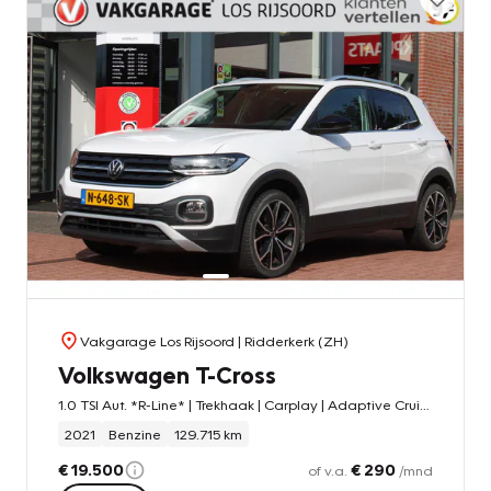
Vakgarage Los Rijsoord
| Ridderkerk (ZH)
Volkswagen T-Cross
1.0 TSI Aut. *R-Line* | Trekhaak | Carplay | Adaptive Cruise & Climate Control | Stoelverwarming | PDC | Privacy | Navigatie | Bluetooth |
2021
Benzine
129.715 km
€ 19.500
€ 290
of v.a.
/mnd