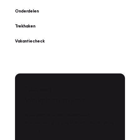
Onderdelen
Trekhaken
Vakantiecheck
Plan een
Werkplaatsafspraak
Is uw auto toe aan Onderhoud,
Bandenwissel of een Vakantiecheck? Plan
online een afspraak!