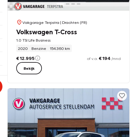
Vakgarage Terpstra
| Drachten (FR)
Volkswagen T-Cross
1.0 TSI Life Business
2020
Benzine
154.360 km
€ 12.995
€ 194
of v.a.
/mnd
Bekijk