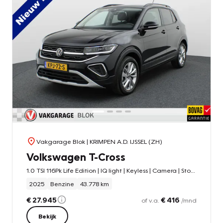
Vakgarage Blok
| KRIMPEN A.D. IJSSEL (ZH)
Volkswagen T-Cross
1.0 TSI 116Pk Life Edition | IQ light | Keyless | Camera | Stoelverw. |
2025
Benzine
43.778 km
€ 27.945
€ 416
of v.a.
/mnd
Bekijk