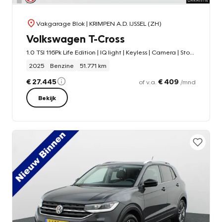
Vakgarage Blok
| KRIMPEN A.D. IJSSEL (ZH)
Volkswagen T-Cross
1.0 TSI 116Pk Life Edition | IQ light | Keyless | Camera | Stoelverw. |
2025
Benzine
51.771 km
€ 27.445
€ 409
of v.a.
/mnd
Bekijk