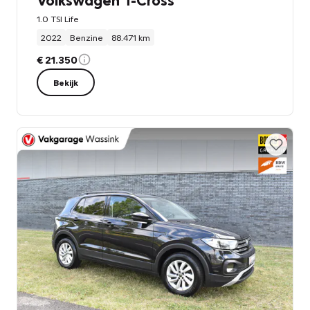
1.0 TSI Life
2022
Benzine
88.471 km
€ 21.350
Bekijk