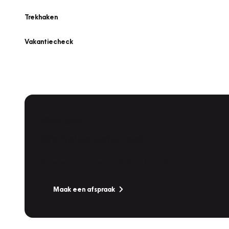
Trekhaken
Vakantiecheck
Plan een
Werkplaatsafspraak
Is uw auto toe aan Onderhoud, Bandenwissel of een Va
Maak een afspraak