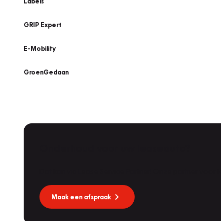
Labels
GRIP Expert
E-Mobility
GroenGedaan
Onderhoud voor uw leaseauto?
Dat kan via Lease Service Partner! Onze partner voor
Maak een afspraak