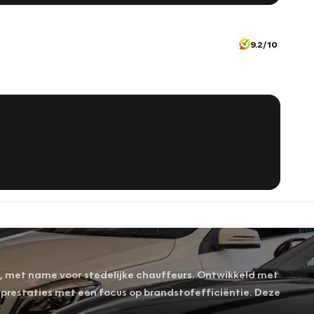
9.2/10
s, met name voor stedelijke chauffeurs. Ontwikkeld met
prestaties met een focus op brandstofefficiëntie. Deze