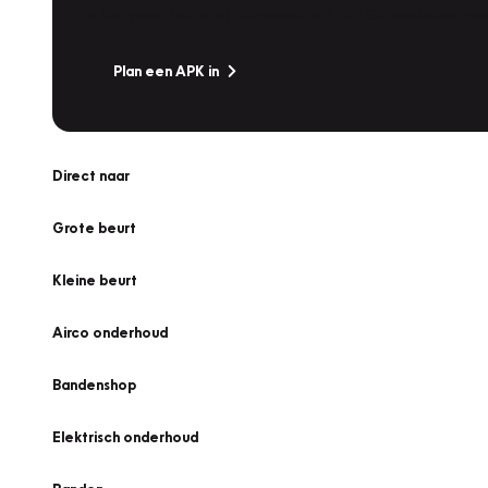
Is het weer tijd voor de jaarlijkse APK? Ga snel naar V
Plan een APK in
Direct naar
Grote beurt
Kleine beurt
Airco onderhoud
Bandenshop
Elektrisch onderhoud