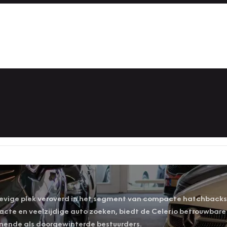
n stevige plek veroverd in het segment van compacte hatchback
te en veelzijdige auto zoeken, biedt de Celerio betrouwbare 
nende als doorgewinterde bestuurders.