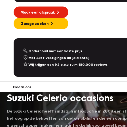
Maak een afspraak
Garage zoeken
Onderhoud met een vaste prijs
Met 335+ vestigingen altijd dichtbij
Wij krijgen een 9.2 o.b.v. ruim 180.000 reviews
Occasions
Suzuki Celerio occasions
De Suzuki Celerio heeft sinds zijn introductie in 2008 ee
het oog op de behoeften van automobilisten die een compac
eigenschappen maken hem aantrekkelijk voor zowel begin