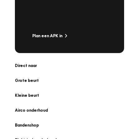
Is het weer tijd voor de jaarlijkse APK? Ga
snel naar Vakgarage bij u in de buurt, en ga
zonder zorgen de weg op!
Plan een APK in
Direct naar
Grote beurt
Kleine beurt
Airco onderhoud
Bandenshop