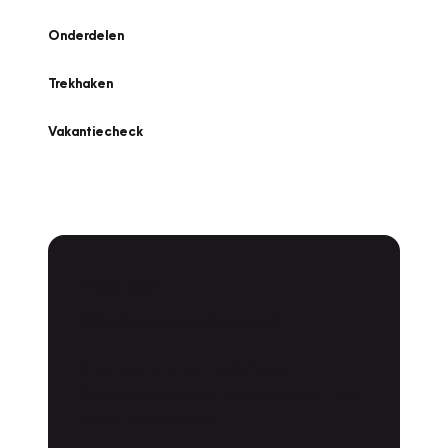
Onderdelen
Trekhaken
Vakantiecheck
Plan een
Werkplaatsafspraak
Is uw auto toe aan Onderhoud,
Bandenwissel of een Vakantiecheck? Plan
online een afspraak!