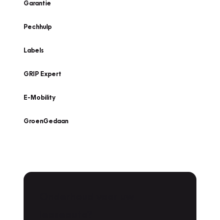
Garantie
Pechhulp
Labels
GRIP Expert
E-Mobility
GroenGedaan
Onderhoud voor uw
leaseauto?