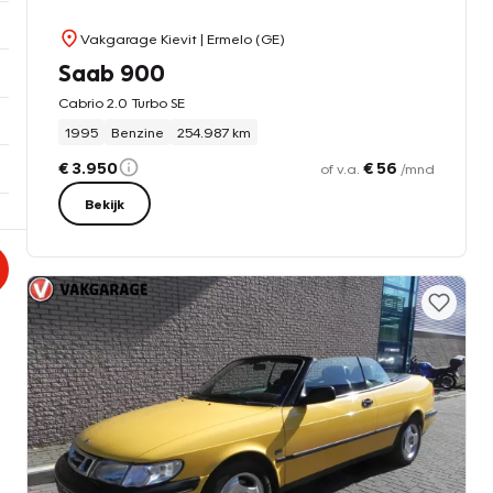
Vakgarage Kievit
| Ermelo (GE)
Saab 900
Cabrio 2.0 Turbo SE
1995
Benzine
254.987 km
€ 3.950
€ 56
of v.a.
/mnd
Bekijk