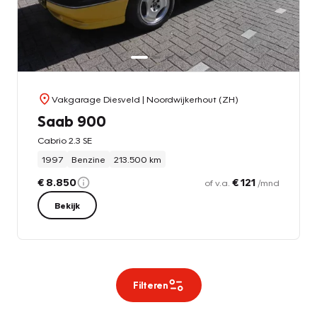
Vakgarage Diesveld
| Noordwijkerhout (ZH)
Saab 900
Cabrio 2.3 SE
1997
Benzine
213.500 km
€ 8.850
€ 121
of v.a.
/mnd
Bekijk
Filteren