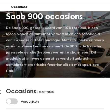
Occasions
Saab 900 occasions
De Saab 900, geproduceerd van 1978 tot 1998, is een
icoon binnen de automotive wereld en een toonbeeld
van Zweedse autotechnologie. Met zijn unieke ontwerp
en innovatieve kenmerken heeft de 900 in de loop der
jaren vele autoliefhebbers weten te charmeren. Dit
model, dat in twee generaties werd uitgebracht,
combineert praktische functionaliteit met sportieve
flair.
Occasions
2 resultaten
Vergelijken