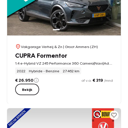
Vakgarage Verheij & Zn
| Groot Ammers (ZH)
CUPRA Formentor
1.4 e-Hybrid VZ 245 Performance 360 Camera|Navi|Ad. Cruise|Digi-Dash|Winter Pakket|Sfeer|LED|DAB+
2022
Hybride - Benzine
27.462 km
€ 26.950
€ 319
of v.a.
/mnd
Bekijk