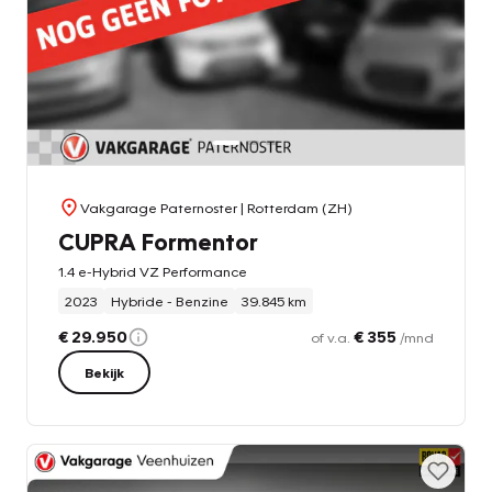
Vakgarage Paternoster
| Rotterdam (ZH)
CUPRA Formentor
1.4 e-Hybrid VZ Performance
2023
Hybride - Benzine
39.845 km
€ 29.950
€ 355
of v.a.
/mnd
Bekijk