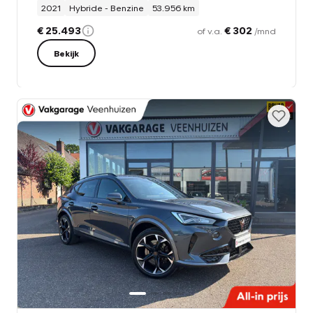
2021
Hybride - Benzine
53.956 km
€ 25.493
€ 302
of v.a.
/mnd
Bekijk