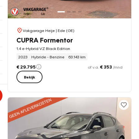
Vakgarage Heije
| Ede (GE)
CUPRA Formentor
1.4 e-Hybrid VZ Black Edition
2023
Hybride - Benzine
63.143 km
€ 29.795
€ 353
of v.a.
/mnd
Bekijk