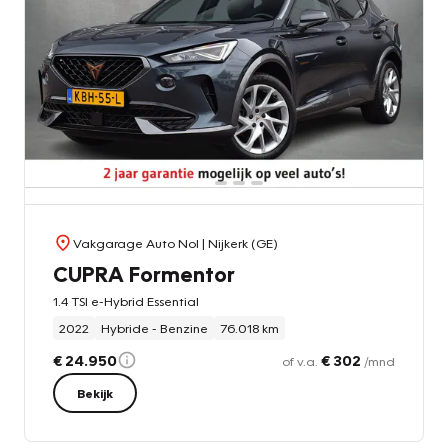
Vakgarage Auto Nol
| Nijkerk (GE)
CUPRA Formentor
1.4 TSI e-Hybrid Essential
2022
Hybride - Benzine
76.018 km
€ 24.950
€ 302
of v.a.
/mnd
Bekijk