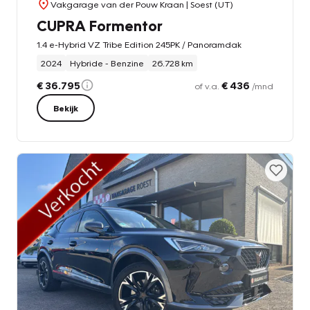
Vakgarage van der Pouw Kraan
| Soest (UT)
CUPRA Formentor
1.4 e-Hybrid VZ Tribe Edition 245PK / Panoramdak
2024
Hybride - Benzine
26.728 km
€ 36.795
€ 436
of v.a.
/mnd
Bekijk