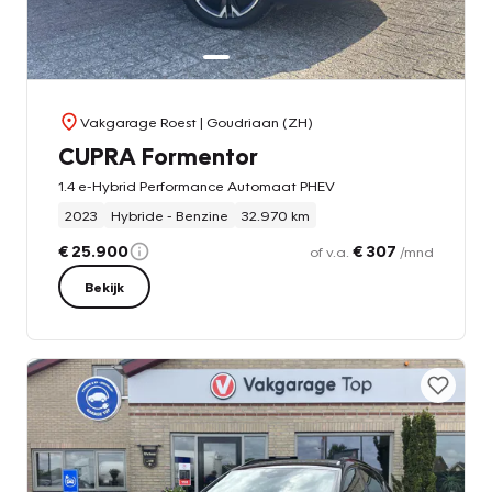
Vakgarage Roest
| Goudriaan (ZH)
CUPRA Formentor
1.4 e-Hybrid Performance Automaat PHEV
2023
Hybride - Benzine
32.970 km
€ 25.900
€ 307
of v.a.
/mnd
Bekijk