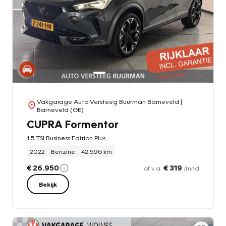
Vakgarage Auto Versteeg Buurman Barneveld
|
Barneveld (GE)
CUPRA Formentor
1.5 TSI Business Edition Plus
2022
Benzine
42.596 km
€ 26.950
€ 319
of v.a.
/mnd
Bekijk