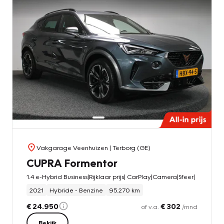
Vakgarage Veenhuizen
| Terborg (GE)
CUPRA Formentor
1.4 e-Hybrid Business|Rijklaar prijs| CarPlay|Camera|Sfeer|
2021
Hybride - Benzine
95.270 km
€ 24.950
€ 302
of v.a.
/mnd
Bekijk