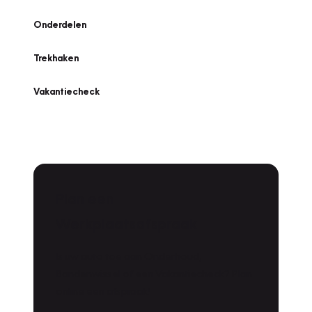
Onderdelen
Trekhaken
Vakantiecheck
Plan een
Werkplaatsafspraak
Is uw auto toe aan Onderhoud,
Bandenwissel of een Vakantiecheck? Plan
online een afspraak!