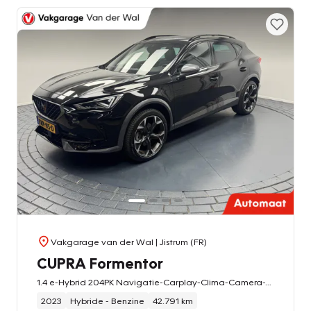
Vakgarage van der Wal
| Jistrum (FR)
CUPRA Formentor
1.4 e-Hybrid 204PK Navigatie-Carplay-Clima-Camera-Adapt.Cr.contr-Lm19''velgen-Stoel/Stuurverwarming-Parkeersensoren-Virtual
2023
Hybride - Benzine
42.791 km