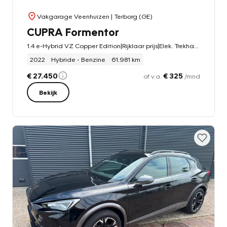
Vakgarage Veenhuizen
| Terborg (GE)
CUPRA Formentor
1.4 e-Hybrid VZ Copper Edition|Rijklaar prijs|Elek. Trekhaak|Elek. klep|Super sport stuurwiel|Stoel/stuur verw.|
2022
Hybride - Benzine
61.981 km
€ 27.450
€ 325
of v.a.
/mnd
Bekijk