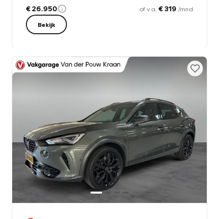
€ 26.950
€ 319
of v.a.
/mnd
Bekijk