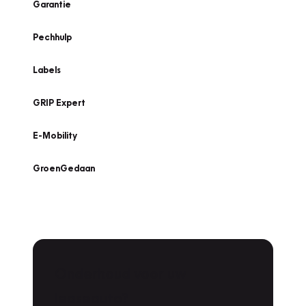
Garantie
Pechhulp
Labels
GRIP Expert
E-Mobility
GroenGedaan
Onderhoud voor uw
leaseauto?