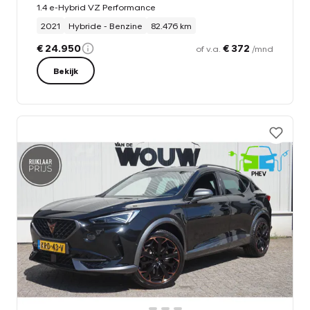
1.4 e-Hybrid VZ Performance
2021
Hybride - Benzine
82.476 km
€ 24.950
€ 372
of v.a.
/mnd
Bekijk