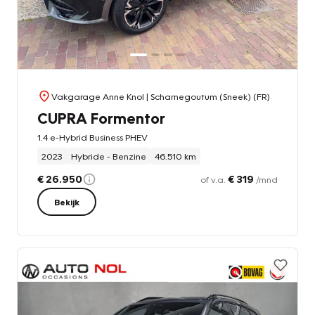
Vakgarage Anne Knol
| Scharnegoutum (Sneek) (FR)
CUPRA Formentor
1.4 e-Hybrid Business PHEV
2023
Hybride - Benzine
46.510 km
€ 26.950
€ 319
of v.a.
/mnd
Bekijk