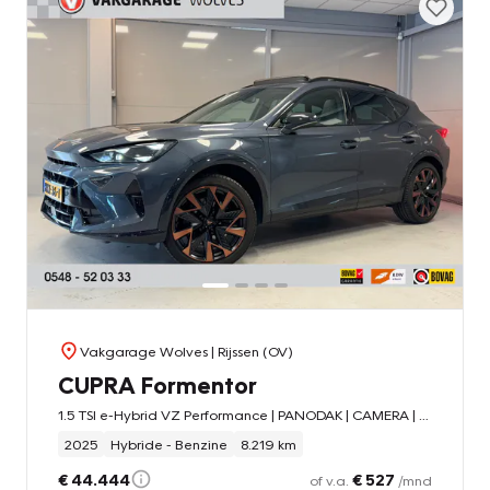
Vakgarage Wolves
| Rijssen (OV)
CUPRA Formentor
1.5 TSI e-Hybrid VZ Performance | PANODAK | CAMERA | TREKHAAK |
2025
Hybride - Benzine
8.219 km
€ 44.444
€ 527
of v.a.
/mnd