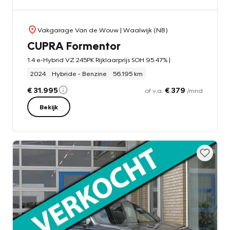
Vakgarage Van de Wouw
| Waalwijk (NB)
CUPRA Formentor
1.4 e-Hybrid VZ 245PK Rijklaarprijs SOH 95.47% |
2024
Hybride - Benzine
56.195 km
€ 31.995
€ 379
of v.a.
/mnd
Bekijk