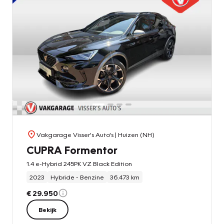
Vakgarage Visser's Auto's
| Huizen (NH)
CUPRA Formentor
1.4 e-Hybrid 245PK VZ Black Edition
2023
Hybride - Benzine
36.473 km
€ 29.950
Bekijk