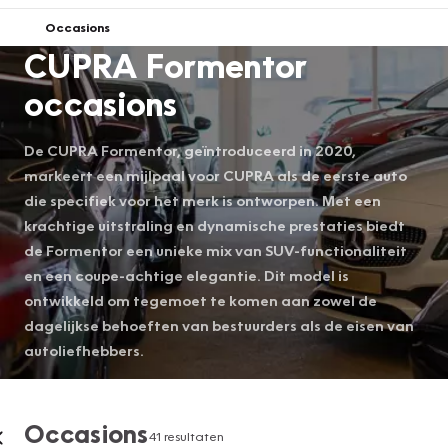
Occasions
CUPRA Formentor
occasions
De CUPRA Formentor, geïntroduceerd in 2020,
markeert een mijlpaal voor CUPRA als de eerste auto
die specifiek voor het merk is ontworpen. Met een
krachtige uitstraling en dynamische prestaties biedt
de Formentor een unieke mix van SUV-functionaliteit
en een coupe-achtige elegantie. Dit model is
ontwikkeld om tegemoet te komen aan zowel de
dagelijkse behoeften van bestuurders als de eisen van
autoliefhebbers.
Occasions
41 resultaten