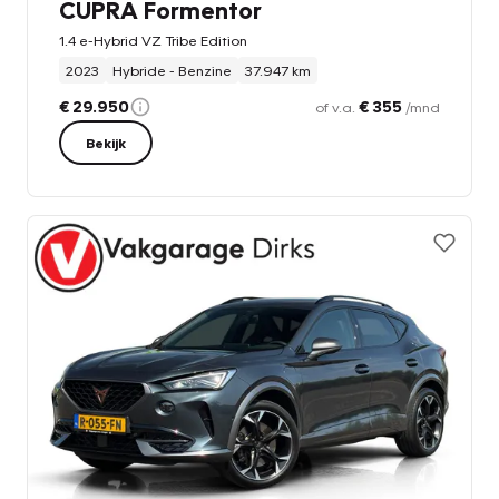
CUPRA Formentor
1.4 e-Hybrid VZ Tribe Edition
2023
Hybride - Benzine
37.947 km
€ 29.950
€ 355
of v.a.
/mnd
Bekijk