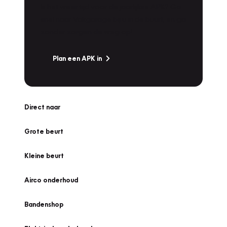
Is het weer tijd voor de jaarlijkse APK? Ga
snel naar Vakgarage bij u in de buurt, en ga
zonder zorgen de weg op!
Plan een APK in
Direct naar
Grote beurt
Kleine beurt
Airco onderhoud
Bandenshop