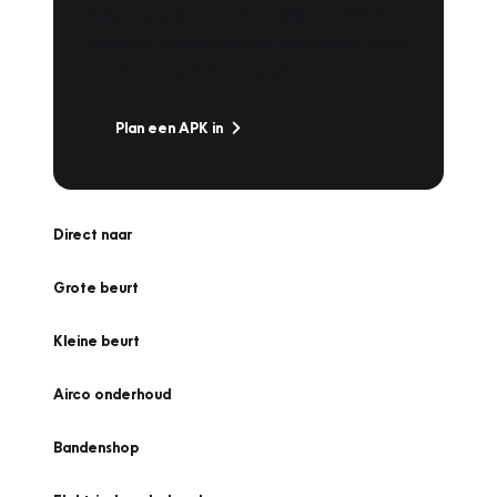
Is het weer tijd voor de jaarlijkse APK? Ga
snel naar Vakgarage bij u in de buurt, en ga
zonder zorgen de weg op!
Plan een APK in
Direct naar
Grote beurt
Kleine beurt
Airco onderhoud
Bandenshop