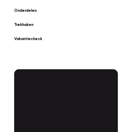
Onderdelen
Trekhaken
Vakantiecheck
Plan een
Werkplaatsafspraak
Is uw auto toe aan Onderhoud,
Bandenwissel of een Vakantiecheck? Plan
online een afspraak!