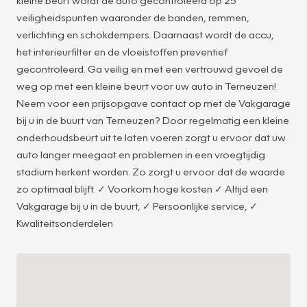
kleine beurt wordt de auto gecontroleerd op 25
veiligheidspunten waaronder de banden, remmen,
verlichting en schokdempers. Daarnaast wordt de accu,
het interieurfilter en de vloeistoffen preventief
gecontroleerd. Ga veilig en met een vertrouwd gevoel de
weg op met een kleine beurt voor uw auto in Terneuzen!
Neem voor een prijsopgave contact op met de Vakgarage
bij u in de buurt van Terneuzen? Door regelmatig een kleine
onderhoudsbeurt uit te laten voeren zorgt u ervoor dat uw
auto langer meegaat en problemen in een vroegtijdig
stadium herkent worden. Zo zorgt u ervoor dat de waarde
8
zo optimaal blijft. ✓ Voorkom hoge kosten ✓ Altijd een
Vakgarage bij u in de buurt, ✓ Persoonlijke service, ✓
Kwaliteitsonderdelen