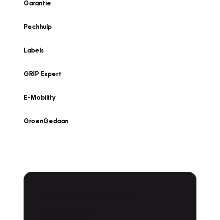
Garantie
Pechhulp
Labels
GRIP Expert
E-Mobility
GroenGedaan
Onderhoud voor uw
leaseauto?