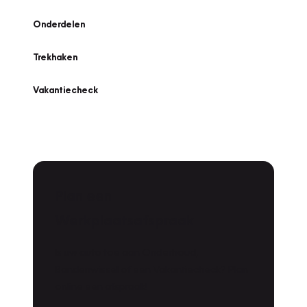
Onderdelen
Trekhaken
Vakantiecheck
Plan een
Werkplaatsafspraak
Is uw auto toe aan Onderhoud,
Bandenwissel of een Vakantiecheck? Plan
online een afspraak!