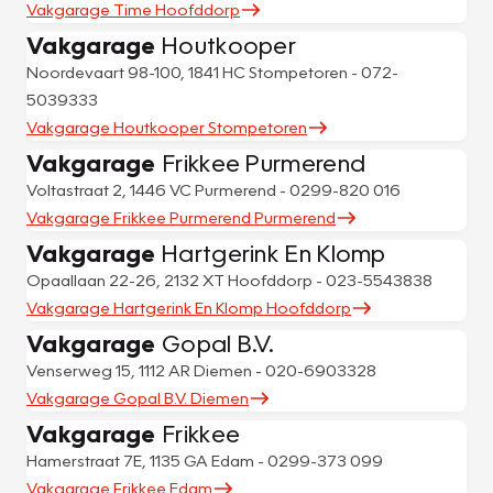
Vakgarage Time Hoofddorp
Vakgarage
Houtkooper
Noordevaart 98-100, 1841 HC Stompetoren - 072-
5039333
Vakgarage Houtkooper Stompetoren
Vakgarage
Frikkee Purmerend
Voltastraat 2, 1446 VC Purmerend - 0299-820 016
Vakgarage Frikkee Purmerend Purmerend
Vakgarage
Hartgerink En Klomp
Opaallaan 22-26, 2132 XT Hoofddorp - 023-5543838
Vakgarage Hartgerink En Klomp Hoofddorp
Vakgarage
Gopal B.V.
Venserweg 15, 1112 AR Diemen - 020-6903328
Vakgarage Gopal B.V. Diemen
Vakgarage
Frikkee
Hamerstraat 7E, 1135 GA Edam - 0299-373 099
Vakgarage Frikkee Edam