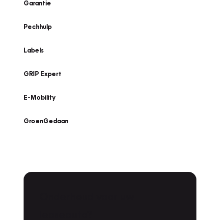
Garantie
Pechhulp
Labels
GRIP Expert
E-Mobility
GroenGedaan
Onderhoud voor uw
leaseauto?