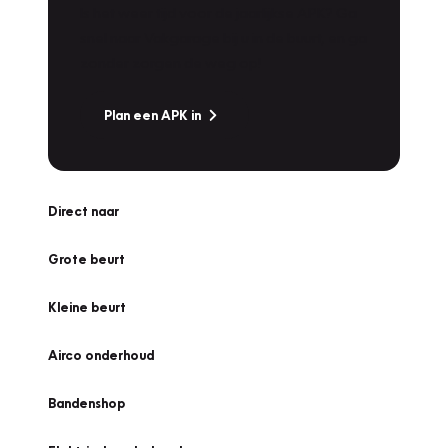
Is het weer tijd voor de jaarlijkse APK? Ga
snel naar Vakgarage bij u in de buurt, en ga
zonder zorgen de weg op!
Plan een APK in
Direct naar
Grote beurt
Kleine beurt
Airco onderhoud
Bandenshop