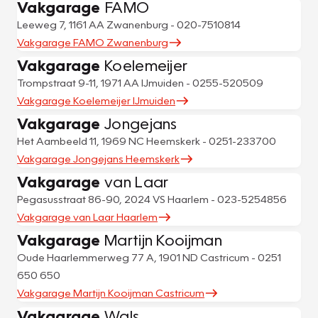
Vakgarage
FAMO
Leeweg 7, 1161 AA Zwanenburg - 020-7510814
Vakgarage FAMO Zwanenburg
Vakgarage
Koelemeijer
Trompstraat 9-11, 1971 AA IJmuiden - 0255-520509
Vakgarage Koelemeijer IJmuiden
Vakgarage
Jongejans
Het Aambeeld 11, 1969 NC Heemskerk - 0251-233700
Vakgarage Jongejans Heemskerk
Vakgarage
van Laar
Pegasusstraat 86-90, 2024 VS Haarlem - 023-5254856
Vakgarage van Laar Haarlem
Vakgarage
Martijn Kooijman
Oude Haarlemmerweg 77 A, 1901 ND Castricum - 0251
650 650
Vakgarage Martijn Kooijman Castricum
Vakgarage
Wals