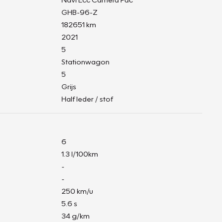
GHB-96-Z
182651 km
2021
5
Stationwagon
5
Grijs
Half leder / stof
6
1.3 l/100km
-
-
250 km/u
5.6 s
34 g/km