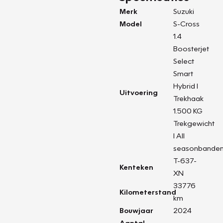
Merk
Suzuki
Model
S-Cross
1.4
Boosterjet
Select
Smart
Hybrid I
Uitvoering
Trekhaak
1.500 KG
Trekgewicht
I All
seasonbande
T-637-
Kenteken
XN
33776
Kilometerstand
km
Bouwjaar
2024
Aantal