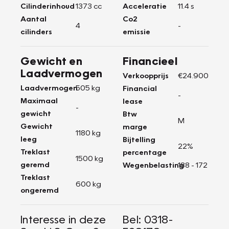
Cilinderinhoud
1373 cc
Acceleratie
11.4 s
Aantal
Co2
4
-
cilinders
emissie
Gewicht en
Financieel
Laadvermogen
Verkoopprijs
€24.900
Laadvermogen
505 kg
Financial
-
Maximaal
lease
-
gewicht
Btw
M
Gewicht
marge
1180 kg
leeg
Bijtelling
22%
Treklast
percentage
1500 kg
geremd
Wegenbelasting
188 - 172
Treklast
600 kg
ongeremd
Interesse in deze
Bel: 0318-