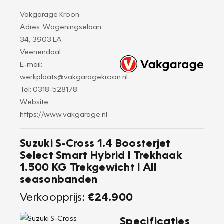
Vakgarage Kroon
Adres: Wageningselaan
34, 3903 LA
Veenendaal
E-mail:
werkplaats@vakgaragekroon.nl
Tel: 0318-528178
Website:
https://www.vakgarage.nl
Suzuki S-Cross 1.4 Boosterjet
Select Smart Hybrid I Trekhaak
1.500 KG Trekgewicht I All
seasonbanden
Verkoopprijs:
€24.900
Specificaties