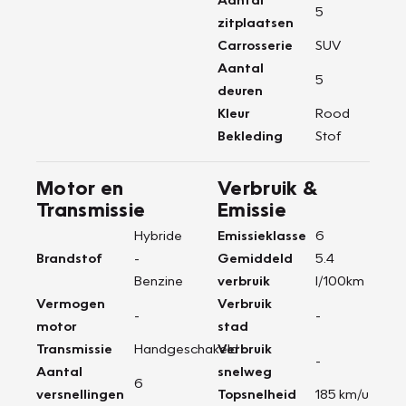
5
zitplaatsen
Carrosserie
SUV
Aantal
5
deuren
Kleur
Rood
Bekleding
Stof
Motor en
Verbruik &
Transmissie
Emissie
Hybride
Emissieklasse
6
Brandstof
-
Gemiddeld
5.4
Benzine
verbruik
l/100km
Vermogen
Verbruik
-
-
motor
stad
Transmissie
Handgeschakeld
Verbruik
-
Aantal
snelweg
6
versnellingen
Topsnelheid
185 km/u