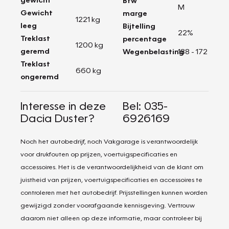
Btw
M
Gewicht
marge
1221 kg
leeg
Bijtelling
22%
Treklast
percentage
1200 kg
geremd
Wegenbelasting
188 - 172
Treklast
660 kg
ongeremd
Interesse in deze
Bel: 035-
Dacia Duster?
6926169
Noch het autobedrijf, noch Vakgarage is verantwoordelijk
voor drukfouten op prijzen, voertuigspecificaties en
accessoires. Het is de verantwoordelijkheid van de klant om
juistheid van prijzen, voertuigspecificaties en accessoires te
controleren met het autobedrijf. Prijsstellingen kunnen worden
gewijzigd zonder voorafgaande kennisgeving. Vertrouw
daarom niet alleen op deze informatie, maar controleer bij