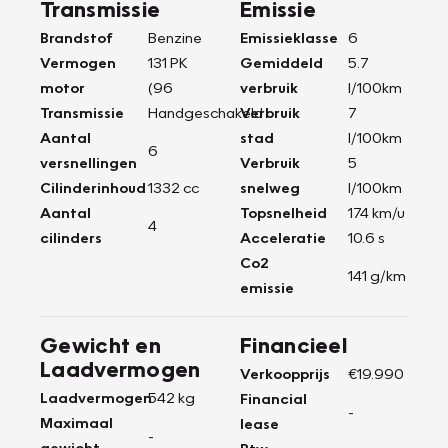
Transmissie
Emissie
Brandstof
Benzine
Emissieklasse
6
Vermogen
131 PK
Gemiddeld
5.7
motor
(96
verbruik
l/100km
Transmissie
Handgeschakeld
Verbruik
7
Aantal
stad
l/100km
6
versnellingen
Verbruik
5
Cilinderinhoud
1332 cc
snelweg
l/100km
Aantal
Topsnelheid
174 km/u
4
cilinders
Acceleratie
10.6 s
Co2
141 g/km
emissie
Gewicht en
Financieel
Laadvermogen
Verkoopprijs
€19.990
Laadvermogen
542 kg
Financial
-
Maximaal
lease
-
gewicht