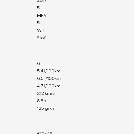
2017
5
MPV
5
Wit
Stof
6
5.4 l/100km
6.5 l/100km
4.7 l/100km
212 km/u
8.8 s
125 g/km
€17.425