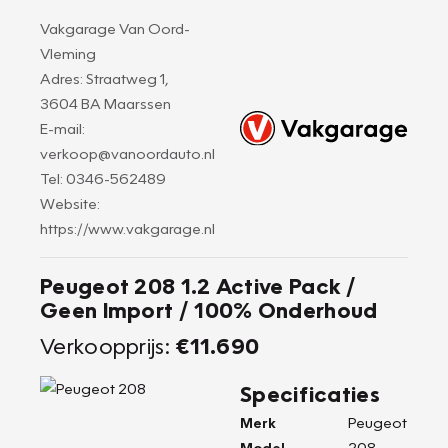
Vakgarage Van Oord-
Vleming
Adres: Straatweg 1,
3604 BA Maarssen
E-mail:
verkoop@vanoordauto.nl
Tel: 0346-562489
Website:
https://www.vakgarage.nl
Peugeot 208 1.2 Active Pack /
Geen Import / 100% Onderhoud
Verkoopprijs:
€11.690
Specificaties
Merk
Peugeot
Model
208