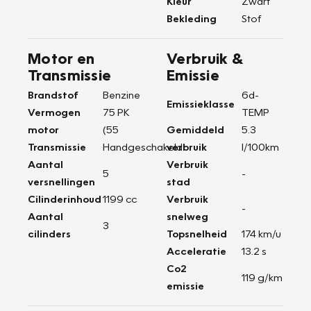
Kleur
Zwart
Bekleding
Stof
Motor en
Verbruik &
Transmissie
Emissie
Brandstof
Benzine
6d-
Emissieklasse
Vermogen
75 PK
TEMP
motor
(55
Gemiddeld
5.3
Transmissie
Handgeschakeld
verbruik
l/100km
Aantal
Verbruik
5
-
versnellingen
stad
Cilinderinhoud
1199 cc
Verbruik
-
Aantal
snelweg
3
cilinders
Topsnelheid
174 km/u
Acceleratie
13.2 s
Co2
119 g/km
emissie