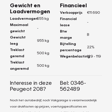
Gewicht en
Financieel
Laadvermogen
Verkoopprijs
€11.690
Laadvermogen
555 kg
Financial
-
Maximaal
lease
-
gewicht
Btw
B
Gewicht
marge
955 kg
leeg
Bijtelling
22%
Treklast
percentage
500 kg
geremd
Wegenbelasting
129 - 119
Treklast
500 kg
ongeremd
Interesse in deze
Bel: 0346-
Peugeot 208?
562489
Noch het autobedrijf, noch Vakgarage is verantwoordelijk
voor drukfouten op prijzen, voertuigspecificaties en