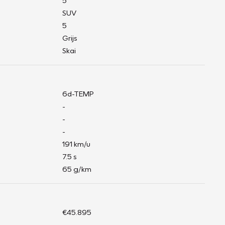
5
SUV
5
Grijs
Skai
6d-TEMP
-
-
-
191 km/u
7.5 s
65 g/km
€45.895
-