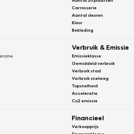
Aantal zitplaatsen
Carrosserie
Aantal deuren
Kleur
Bekleding
Verbruik & Emissie
Benzine
Emissieklasse
Gemiddeld verbruik
Verbruik stad
Verbruik snelweg
Topsnelheid
Acceleratie
Co2 emissie
Financieel
Verkoopprijs
Financial lease