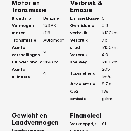
Motor en
Verbruik &
Transmissie
Emissie
Brandstof
Benzine
Emissieklasse
6
Vermogen
153 PK
Gemiddeld
5.9
motor
(113
verbruik
l/100km
Transmissie
Automaat
Verbruik
7.6
Aantal
stad
l/100km
6
versnellingen
Verbruik
4.9
Cilinderinhoud
1498 cc
snelweg
l/100km
Aantal
205
4
Topsnelheid
cilinders
km/u
Acceleratie
8.7 s
Co2
138
emissie
g/km
Gewicht en
Financieel
Laadvermogen
Verkoopprijs
€1
Laadvermogen
-
Financial