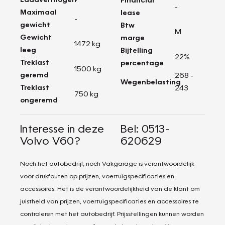
-
Maximaal
lease
-
gewicht
Btw
M
Gewicht
marge
1472 kg
leeg
Bijtelling
22%
Treklast
percentage
1500 kg
geremd
268 -
Wegenbelasting
Treklast
243
750 kg
ongeremd
Interesse in deze
Bel: 0513-
Volvo V60?
620629
Noch het autobedrijf, noch Vakgarage is verantwoordelijk
voor drukfouten op prijzen, voertuigspecificaties en
accessoires. Het is de verantwoordelijkheid van de klant om
juistheid van prijzen, voertuigspecificaties en accessoires te
controleren met het autobedrijf. Prijsstellingen kunnen worden