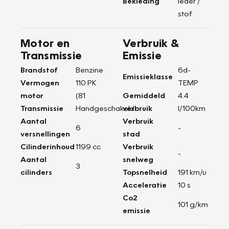
Bekleding
leder /
stof
Motor en
Verbruik &
Transmissie
Emissie
Brandstof
Benzine
6d-
Emissieklasse
Vermogen
110 PK
TEMP
motor
(81
Gemiddeld
4.4
Transmissie
Handgeschakeld
verbruik
l/100km
Aantal
Verbruik
6
-
versnellingen
stad
Cilinderinhoud
1199 cc
Verbruik
-
Aantal
snelweg
3
cilinders
Topsnelheid
191 km/u
Acceleratie
10 s
Co2
101 g/km
emissie