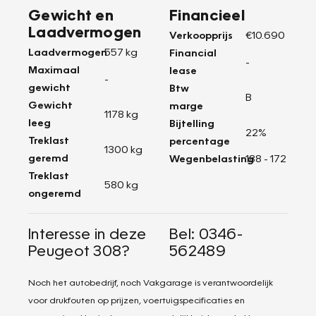
Gewicht en
Financieel
Laadvermogen
Verkoopprijs
€10.690
Laadvermogen
557 kg
Financial
-
Maximaal
lease
-
gewicht
Btw
B
Gewicht
marge
1178 kg
leeg
Bijtelling
22%
Treklast
percentage
1300 kg
geremd
Wegenbelasting
188 - 172
Treklast
580 kg
ongeremd
Interesse in deze
Bel: 0346-
Peugeot 308?
562489
Noch het autobedrijf, noch Vakgarage is verantwoordelijk
voor drukfouten op prijzen, voertuigspecificaties en