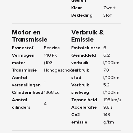
deuren
Kleur
Zwart
Bekleding
Stof
Motor en
Verbruik &
Transmissie
Emissie
Brandstof
Benzine
Emissieklasse
6
Vermogen
140 PK
Gemiddeld
6.2
motor
(103
verbruik
l/100km
Transmissie
Handgeschakeld
Verbruik
7.8
Aantal
stad
l/100km
-
versnellingen
Verbruik
5.2
Cilinderinhoud
1368 cc
snelweg
l/100km
Aantal
Topsnelheid
195 km/u
4
cilinders
Acceleratie
9.8 s
Co2
143
emissie
g/km