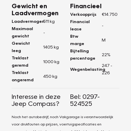
Gewicht en
Financieel
Laadvermogen
Verkoopprijs
€14.750
Laadvermogen
511 kg
Financial
-
Maximaal
lease
-
gewicht
Btw
M
Gewicht
marge
1405 kg
leeg
Bijtelling
22%
Treklast
percentage
1000 kg
geremd
247 -
Wegenbelasting
Treklast
226
450 kg
ongeremd
Interesse in deze
Bel: 0297-
Jeep Compass?
524525
Noch het autobedrijf, noch Vakgarage is verantwoordelijk
voor drukfouten op prijzen, voertuigspecificaties en