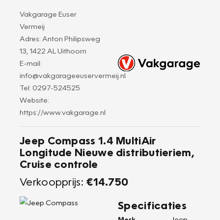
Vakgarage Euser
Vermeij
Adres: Anton Philipsweg
13, 1422 AL Uithoorn
E-mail:
info@vakgarageeuservermeij.nl
Tel: 0297-524525
Website:
https://www.vakgarage.nl
Jeep Compass 1.4 MultiAir
Longitude Nieuwe distributieriem,
Cruise controle
Verkoopprijs:
€14.750
Specificaties
Merk
Jeep