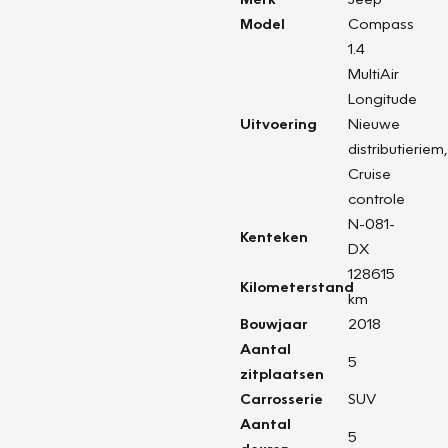
Model
Compass
1.4
MultiAir
Longitude
Uitvoering
Nieuwe
distributieriem,
Cruise
controle
N-081-
Kenteken
DX
128615
Kilometerstand
km
Bouwjaar
2018
Aantal
5
zitplaatsen
Carrosserie
SUV
Aantal
5