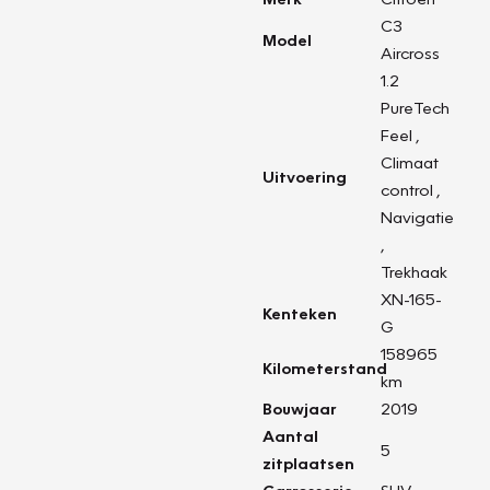
C3
Model
Aircross
1.2
PureTech
Feel ,
Climaat
Uitvoering
control ,
Navigatie
,
Trekhaak
XN-165-
Kenteken
G
158965
Kilometerstand
km
Bouwjaar
2019
Aantal
5
zitplaatsen