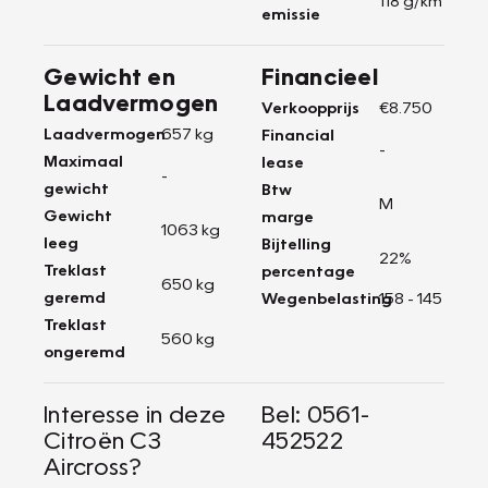
emissie
Gewicht en
Financieel
Laadvermogen
Verkoopprijs
€8.750
Laadvermogen
657 kg
Financial
-
Maximaal
lease
-
gewicht
Btw
M
Gewicht
marge
1063 kg
leeg
Bijtelling
22%
Treklast
percentage
650 kg
geremd
Wegenbelasting
158 - 145
Treklast
560 kg
ongeremd
Interesse in deze
Bel: 0561-
Citroën C3
452522
Aircross?