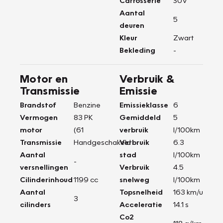
Carrosserie
SUV
Aantal
5
deuren
Kleur
Zwart
Bekleding
-
Motor en
Verbruik &
Transmissie
Emissie
Brandstof
Benzine
Emissieklasse
6
Vermogen
83 PK
Gemiddeld
5
motor
(61
verbruik
l/100km
Transmissie
Handgeschakeld
Verbruik
6.3
Aantal
stad
l/100km
-
versnellingen
Verbruik
4.5
Cilinderinhoud
1199 cc
snelweg
l/100km
Aantal
Topsnelheid
163 km/u
3
cilinders
Acceleratie
14.1 s
Co2
118 g/km