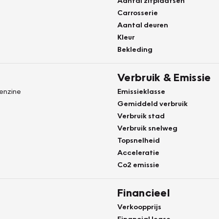
Aantal zitplaatsen
Carrosserie
Aantal deuren
Kleur
Bekleding
Verbruik & Emissie
Benzine
Emissieklasse
Gemiddeld verbruik
Verbruik stad
Verbruik snelweg
Topsnelheid
Acceleratie
Co2 emissie
Financieel
Verkoopprijs
Financial lease