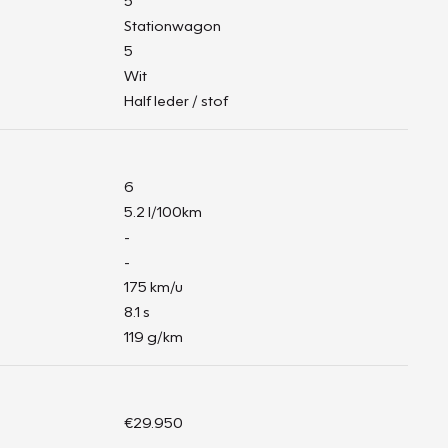
5
Stationwagon
5
Wit
Half leder / stof
6
5.2 l/100km
-
-
175 km/u
8.1 s
119 g/km
€29.950
-