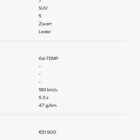
7
SUV
5
Zwart
Leder
6d-TEMP
-
-
-
180 km/u
5.3 s
47 g/km
€51.900
-