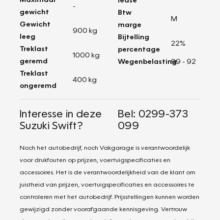
-
gewicht
Btw
M
Gewicht
marge
900 kg
leeg
Bijtelling
22%
Treklast
percentage
1000 kg
geremd
Wegenbelasting
99 - 92
Treklast
400 kg
ongeremd
Interesse in deze
Bel: 0299-373
Suzuki Swift?
099
Noch het autobedrijf, noch Vakgarage is verantwoordelijk
voor drukfouten op prijzen, voertuigspecificaties en
accessoires. Het is de verantwoordelijkheid van de klant om
juistheid van prijzen, voertuigspecificaties en accessoires te
controleren met het autobedrijf. Prijsstellingen kunnen worden
gewijzigd zonder voorafgaande kennisgeving. Vertrouw