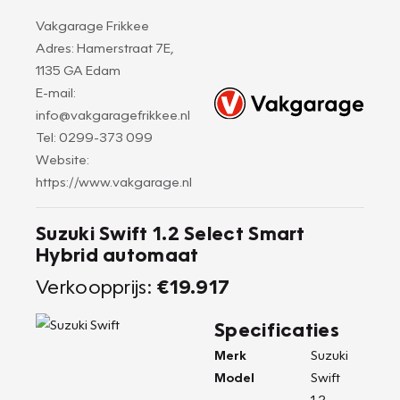
Vakgarage Frikkee
Adres: Hamerstraat 7E,
1135 GA Edam
E-mail:
info@vakgaragefrikkee.nl
Tel: 0299-373 099
Website:
https://www.vakgarage.nl
Suzuki Swift 1.2 Select Smart
Hybrid automaat
Verkoopprijs:
€19.917
Specificaties
Merk
Suzuki
Model
Swift
1.2