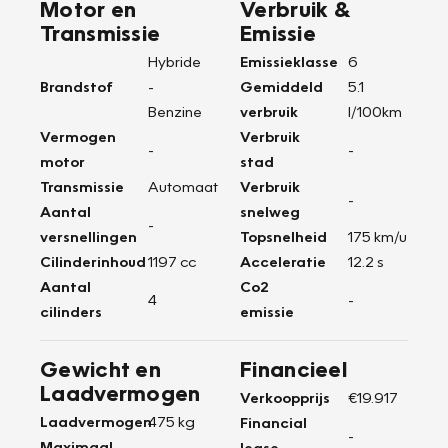
Motor en
Verbruik &
Transmissie
Emissie
Hybride
Emissieklasse
6
Brandstof
-
Gemiddeld
5.1
Benzine
verbruik
l/100km
Vermogen
Verbruik
-
-
motor
stad
Transmissie
Automaat
Verbruik
-
Aantal
snelweg
-
versnellingen
Topsnelheid
175 km/u
Cilinderinhoud
1197 cc
Acceleratie
12.2 s
Aantal
Co2
4
-
cilinders
emissie
Gewicht en
Financieel
Laadvermogen
Verkoopprijs
€19.917
Laadvermogen
475 kg
Financial
-
Maximaal
lease