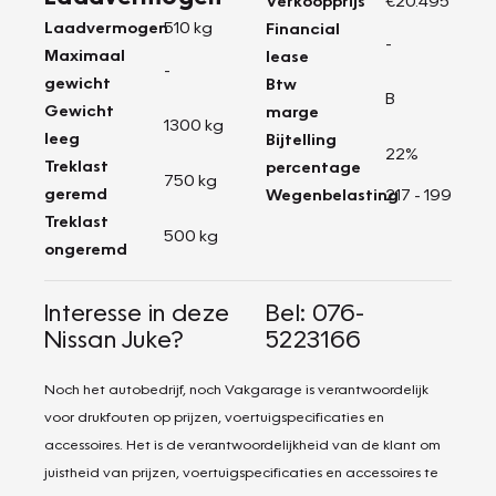
Verkoopprijs
€20.495
Laadvermogen
510 kg
Financial
-
Maximaal
lease
-
gewicht
Btw
B
Gewicht
marge
1300 kg
leeg
Bijtelling
22%
Treklast
percentage
750 kg
geremd
Wegenbelasting
217 - 199
Treklast
500 kg
ongeremd
Interesse in deze
Bel: 076-
Nissan Juke?
5223166
Noch het autobedrijf, noch Vakgarage is verantwoordelijk
voor drukfouten op prijzen, voertuigspecificaties en
accessoires. Het is de verantwoordelijkheid van de klant om
juistheid van prijzen, voertuigspecificaties en accessoires te