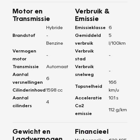
Motor en
Verbruik &
Transmissie
Emissie
Hybride
Emissieklasse
6
Brandstof
-
Gemiddeld
5
Benzine
verbruik
l/100km
Vermogen
Verbruik
-
-
motor
stad
Transmissie
Automaat
Verbruik
-
Aantal
snelweg
6
versnellingen
166
Topsnelheid
Cilinderinhoud
1598 cc
km/u
Aantal
Acceleratie
10.1 s
4
cilinders
Co2
112 g/km
emissie
Gewicht en
Financieel
Laadvermogen