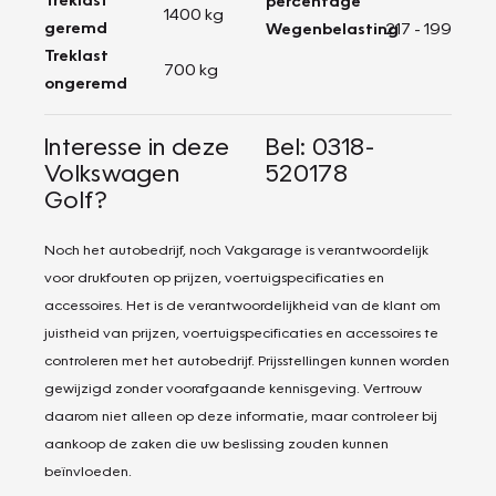
percentage
1400 kg
geremd
Wegenbelasting
217 - 199
Treklast
700 kg
ongeremd
Interesse in deze
Bel: 0318-
Volkswagen
520178
Golf?
Noch het autobedrijf, noch Vakgarage is verantwoordelijk
voor drukfouten op prijzen, voertuigspecificaties en
accessoires. Het is de verantwoordelijkheid van de klant om
juistheid van prijzen, voertuigspecificaties en accessoires te
controleren met het autobedrijf. Prijsstellingen kunnen worden
gewijzigd zonder voorafgaande kennisgeving. Vertrouw
daarom niet alleen op deze informatie, maar controleer bij
aankoop de zaken die uw beslissing zouden kunnen
beïnvloeden.