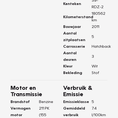
39-
Kenteken
RDZ-2
180562
Kilometerstand
km
Bouwjaar
2011
Aantal
5
zitplaatsen
Carrosserie
Hatchback
Aantal
3
deuren
Kleur
Wit
Bekleding
Stof
Motor en
Verbruik &
Transmissie
Emissie
Brandstof
Benzine
Emissieklasse
5
Vermogen
211 PK
Gemiddeld
7.4
motor
(155
verbruik
l/100km