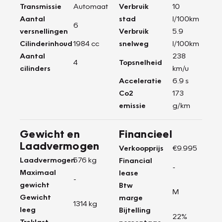
Transmissie
Automaat
Verbruik
10
Aantal
stad
l/100km
6
versnellingen
Verbruik
5.9
Cilinderinhoud
1984 cc
snelweg
l/100km
Aantal
238
4
Topsnelheid
cilinders
km/u
Acceleratie
6.9 s
Co2
173
emissie
g/km
Gewicht en
Financieel
Laadvermogen
Verkoopprijs
€9.995
Laadvermogen
576 kg
Financial
-
Maximaal
lease
-
gewicht
Btw
M
Gewicht
marge
1314 kg
leeg
Bijtelling
22%
Treklast