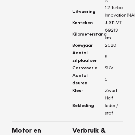
1.2 Turbo
Uitvoering
Innovation|N
Kenteken
J-311-VT
69213
Kilometerstand
km
Bouwjaar
2020
Aantal
5
zitplaatsen
Carrosserie
SUV
Aantal
5
deuren
Kleur
Zwart
Half
Bekleding
leder /
stof
Motor en
Verbruik &