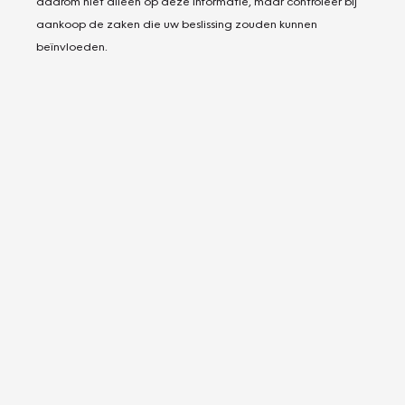
daarom niet alleen op deze informatie, maar controleer bij
aankoop de zaken die uw beslissing zouden kunnen
beïnvloeden.