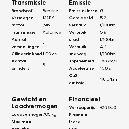
Transmissie
Emissie
Brandstof
Benzine
Emissieklasse
6
Vermogen
131 PK
Gemiddeld
5.2
motor
(96
verbruik
l/100km
Transmissie
Automaat
Verbruik
5.9
Aantal
stad
l/100km
-
versnellingen
Verbruik
4.7
Cilinderinhoud
1199 cc
snelweg
l/100km
Aantal
Topsnelheid
188 km/u
3
cilinders
Acceleratie
10.9 s
Co2
118 g/km
emissie
Gewicht en
Financieel
Laadvermogen
Verkoopprijs
€16.950
Laadvermogen
705 kg
Financial
-
Maximaal
lease
-
gewicht
Btw