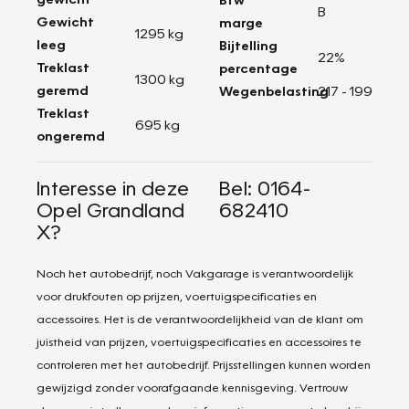
B
Gewicht
marge
1295 kg
leeg
Bijtelling
22%
Treklast
percentage
1300 kg
geremd
Wegenbelasting
217 - 199
Treklast
695 kg
ongeremd
Interesse in deze
Bel: 0164-
Opel Grandland
682410
X?
Noch het autobedrijf, noch Vakgarage is verantwoordelijk
voor drukfouten op prijzen, voertuigspecificaties en
accessoires. Het is de verantwoordelijkheid van de klant om
juistheid van prijzen, voertuigspecificaties en accessoires te
controleren met het autobedrijf. Prijsstellingen kunnen worden
gewijzigd zonder voorafgaande kennisgeving. Vertrouw