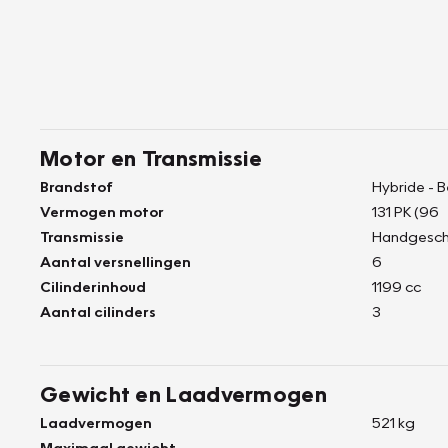
Motor en Transmissie
Brandstof
Hybride - 
Vermogen motor
131 PK (96
Transmissie
Handgesch
Aantal versnellingen
6
Cilinderinhoud
1199 cc
Aantal cilinders
3
Gewicht en Laadvermogen
Laadvermogen
521 kg
Maximaal gewicht
-