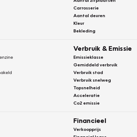
Aantal zitplaatsen
Carrosserie
Aantal deuren
Kleur
Bekleding
Verbruik & Emissie
Benzine
Emissieklasse
Gemiddeld verbruik
akeld
Verbruik stad
Verbruik snelweg
Topsnelheid
Acceleratie
Co2 emissie
Financieel
Verkoopprijs
Financial lease