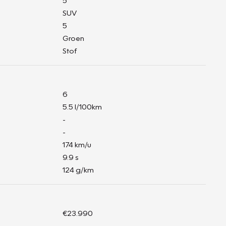
5
SUV
5
Groen
Stof
6
5.5 l/100km
-
-
174 km/u
9.9 s
124 g/km
€23.990
-