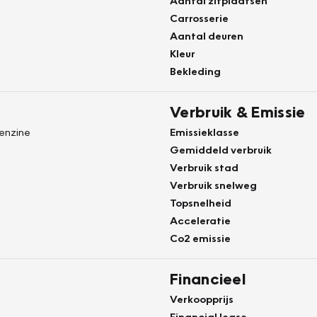
Aantal zitplaatsen
Carrosserie
Aantal deuren
Kleur
Bekleding
Verbruik & Emissie
Benzine
Emissieklasse
Gemiddeld verbruik
Verbruik stad
Verbruik snelweg
Topsnelheid
Acceleratie
Co2 emissie
Financieel
Verkoopprijs
Financial lease