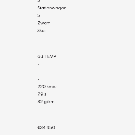
5
Stationwagon
5
Zwart
Skai
6d-TEMP
-
-
-
220 km/u
7.9 s
32 g/km
€34.950
-