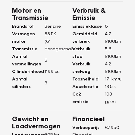
Motor en
Verbruik &
Transmissie
Emissie
Brandstof
Benzine
Emissieklasse
6
Vermogen
83 PK
Gemiddeld
4.7
motor
(61
verbruik
l/100km
Transmissie
Handgeschakeld
Verbruik
5.6
Aantal
stad
l/100km
5
versnellingen
Verbruik
4.2
Cilinderinhoud
1199 cc
snelweg
l/100km
Aantal
Topsnelheid
171 km/u
3
cilinders
Acceleratie
13.5 s
Co2
108
emissie
g/km
Gewicht en
Financieel
Laadvermogen
Verkoopprijs
€7.950
Laadvermogen
595 kg
Financial