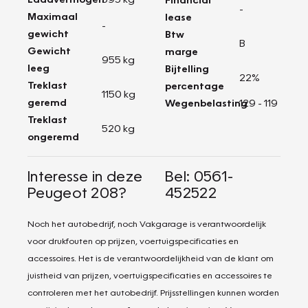
-
Maximaal
lease
-
gewicht
Btw
B
Gewicht
marge
955 kg
leeg
Bijtelling
22%
Treklast
percentage
1150 kg
geremd
Wegenbelasting
129 - 119
Treklast
520 kg
ongeremd
Interesse in deze
Bel: 0561-
Peugeot 208?
452522
Noch het autobedrijf, noch Vakgarage is verantwoordelijk
voor drukfouten op prijzen, voertuigspecificaties en
accessoires. Het is de verantwoordelijkheid van de klant om
juistheid van prijzen, voertuigspecificaties en accessoires te
controleren met het autobedrijf. Prijsstellingen kunnen worden