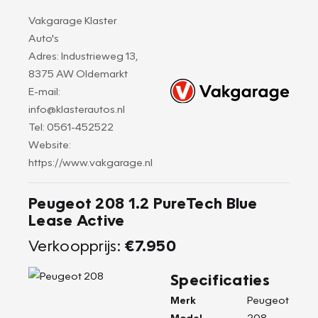
Vakgarage Klaster
Auto's
Adres: Industrieweg 13,
8375 AW Oldemarkt
E-mail:
info@klasterautos.nl
Tel: 0561-452522
Website:
https://www.vakgarage.nl
Peugeot 208 1.2 PureTech Blue
Lease Active
Verkoopprijs:
€7.950
Specificaties
Merk
Peugeot
Model
208