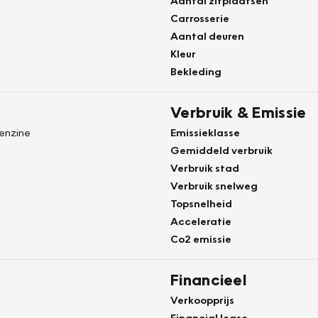
Aantal zitplaatsen
Carrosserie
Aantal deuren
Kleur
Bekleding
Verbruik & Emissie
Benzine
Emissieklasse
Gemiddeld verbruik
Verbruik stad
Verbruik snelweg
Topsnelheid
Acceleratie
Co2 emissie
Financieel
Verkoopprijs
Financial lease